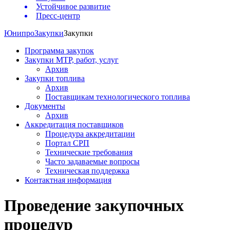
Устойчивое развитие
Пресс-центр
Юнипро
Закупки
Закупки
Программа закупок
Закупки МТР, работ, услуг
Архив
Закупки топлива
Архив
Поставщикам технологического топлива
Документы
Архив
Аккредитация поставщиков
Процедура аккредитации
Портал СРП
Технические требования
Часто задаваемые вопросы
Техническая поддержка
Контактная информация
Проведение закупочных
процедур