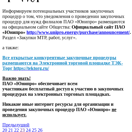
Информируем потенциальных участников закупочных
процедур о том, что уведомления о проведении закупочных
процедур для нужд филиалов ПАО «Юнипро» размещаются
на официальном сайте Общества:
Официальный сайт ПАО
«Юнипро»
http://www.unipro.energy/purchase/announcement/
.
Раздел «Закупки МТР, работ, услуг».
а также:
Все открытые конкурентные закупочные процедуры
размещаются на
Электронной торговой площадке ТЭК-
Торг
https://tektorg.ru/
Важно знать!
ПАО «Юнипро» обеспечивает всем
участникам бесплатный доступ к участию в закупочных
процедурах на электронных торговых площадках.
Никакие иные интернет ресурсы для организации и
проведения закупочных процедур ПАО «Юнипро»
не
использует.
Предыдущий
20
21
22
23
24
25
26