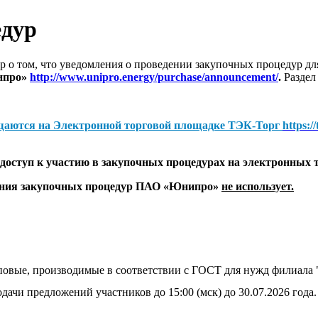
едур
 о том, что уведомления о проведении закупочных процедур 
ипро»
http://www.unipro.energy/purchase/announcement/
.
Раздел
щаются на
Электронной торговой площадке ТЭК-Торг
https:/
оступ к участию в закупочных процедурах на электронных 
дения закупочных процедур ПАО «Юнипро»
не использует.
иповые, производимые в соответствии с ГОСТ для нужд филиа
дачи предложений участников до 15:00 (мск) до 30.07.2026 года.