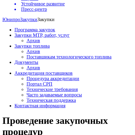
Устойчивое развитие
Пресс-центр
Юнипро
Закупки
Закупки
Программа закупок
Закупки МТР, работ, услуг
Архив
Закупки топлива
Архив
Поставщикам технологического топлива
Документы
Архив
Аккредитация поставщиков
Процедура аккредитации
Портал СРП
Технические требования
Часто задаваемые вопросы
Техническая поддержка
Контактная информация
Проведение закупочных
процедур