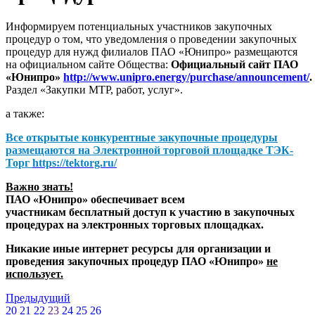
Информируем потенциальных участников закупочных
процедур о том, что уведомления о проведении закупочных
процедур для нужд филиалов ПАО «Юнипро» размещаются
на официальном сайте Общества:
Официальный сайт ПАО
«Юнипро»
http://www.unipro.energy/purchase/announcement/
.
Раздел «Закупки МТР, работ, услуг».
а также:
Все открытые конкурентные закупочные процедуры
размещаются на
Электронной торговой площадке ТЭК-
Торг
https://tektorg.ru/
Важно знать!
ПАО «Юнипро» обеспечивает всем
участникам бесплатный доступ к участию в закупочных
процедурах на электронных торговых площадках.
Никакие иные интернет ресурсы для организации и
проведения закупочных процедур ПАО «Юнипро»
не
использует.
Предыдущий
20
21
22
23
24
25
26