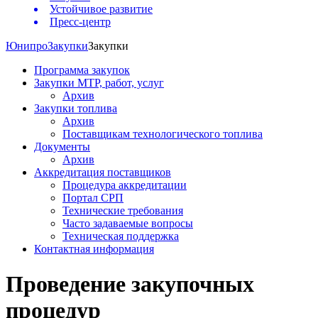
Устойчивое развитие
Пресс-центр
Юнипро
Закупки
Закупки
Программа закупок
Закупки МТР, работ, услуг
Архив
Закупки топлива
Архив
Поставщикам технологического топлива
Документы
Архив
Аккредитация поставщиков
Процедура аккредитации
Портал СРП
Технические требования
Часто задаваемые вопросы
Техническая поддержка
Контактная информация
Проведение закупочных
процедур