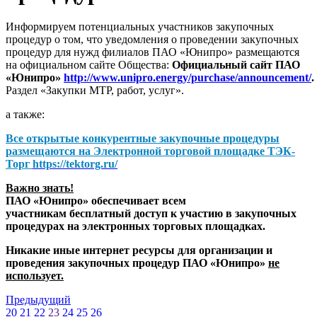
Информируем потенциальных участников закупочных
процедур о том, что уведомления о проведении закупочных
процедур для нужд филиалов ПАО «Юнипро» размещаются
на официальном сайте Общества:
Официальный сайт ПАО
«Юнипро»
http://www.unipro.energy/purchase/announcement/
.
Раздел «Закупки МТР, работ, услуг».
а также:
Все открытые конкурентные закупочные процедуры
размещаются на
Электронной торговой площадке ТЭК-
Торг
https://tektorg.ru/
Важно знать!
ПАО «Юнипро» обеспечивает всем
участникам бесплатный доступ к участию в закупочных
процедурах на электронных торговых площадках.
Никакие иные интернет ресурсы для организации и
проведения закупочных процедур ПАО «Юнипро»
не
использует.
Предыдущий
20
21
22
23
24
25
26