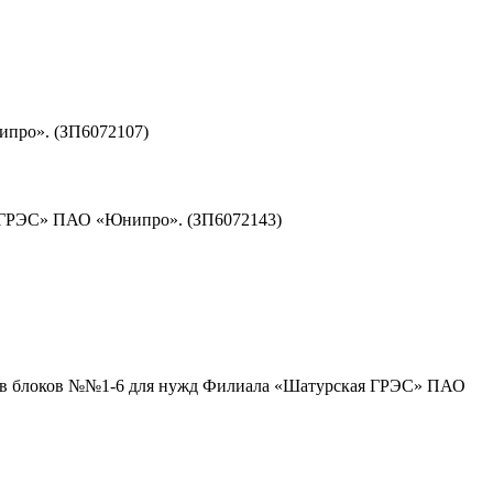
ипро». (ЗП6072107)
я ГРЭС» ПАО «Юнипро». (ЗП6072143)
оров блоков №№1-6 для нужд Филиала «Шатурская ГРЭС» ПАО