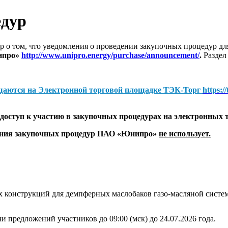
едур
 о том, что уведомления о проведении закупочных процедур 
ипро»
http://www.unipro.energy/purchase/announcement/
.
Раздел
щаются на
Электронной торговой площадке ТЭК-Торг
https:/
оступ к участию в закупочных процедурах на электронных 
дения закупочных процедур ПАО «Юнипро»
не использует.
 конструкций для демпферных маслобаков газо-масляной систе
и предложений участников до 09:00 (мск) до 24.07.2026 года.