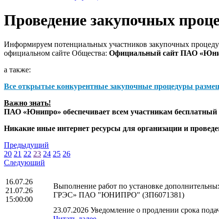
Проведение закупочных проц
Информируем потенциальных участников закупочных процедур
официальном сайте Общества:
Официальный сайт ПАО «Юн
а также:
Все открытые конкурентные закупочные процедуры разме
Важно знать!
ПАО «Юнипро» обеспечивает всем участникам бесплатный д
Никакие иные интернет ресурсы для организации и прове
Предыдущий
20
21
22
23
24
25
26
Следующий
16.07.26
Выполнение работ по установке дополнительных
21.07.26
ГРЭС» ПАО "ЮНИПРО" (ЗП6071381)
15:00:00
23.07.2026 Уведомление о продлении срока подач
Читать далее