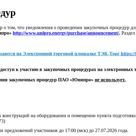
едур
 о том, что уведомления о проведении закупочных процедур 
ипро»
http://www.unipro.energy/purchase/announcement/
.
Раздел
щаются на
Электронной торговой площадке ТЭК-Торг
https:/
оступ к участию в закупочных процедурах на электронных 
дения закупочных процедур ПАО «Юнипро»
не использует.
 конструкций на оборудовании и помещении пункта подготовки
3)
и предложений участников до 17:00 (мск) до 27.07.2026 года.