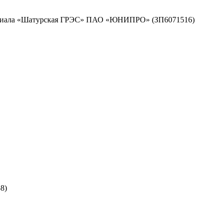
 Филиала «Шатурская ГРЭС» ПАО «ЮНИПРО» (ЗП6071516)
8)