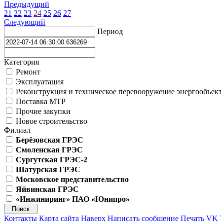
Предыдущий
21
22
23
24
25
26
27
Следующий
Период
Категория
Ремонт
Эксплуатация
Реконструкция и техническое перевооружение энергообъек
Поставка МТР
Прочие закупки
Новое строительство
Филиал
Берёзовская ГРЭС
Смоленская ГРЭС
Сургутская ГРЭС-2
Шатурская ГРЭС
Московское представительство
Яйвинская ГРЭС
«Инжиниринг» ПАО «Юнипро»
Контакты
Карта сайта
Наверх
Написать сообщение
Печать
VK