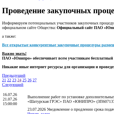
Проведение закупочных проц
Информируем потенциальных участников закупочных процедур
официальном сайте Общества:
Официальный сайт ПАО «Юн
а также:
Все открытые конкурентные закупочные процедуры разме
Важно знать!
ПАО «Юнипро» обеспечивает всем участникам бесплатный д
Никакие иные интернет ресурсы для организации и прове
Предыдущий
21
22
23
24
25
26
27
Следующий
16.07.26
Выполнение работ по установке дополнительных
21.07.26
«Шатурская ГРЭС» ПАО «ЮНИПРО» (ЗП607137
15:00:00
23.07.2026 Уведомление о продлении срока подач
Читать далее