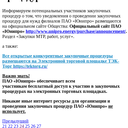
Информируем потенциальных участников закупочных
процедур о том, что уведомления о проведении закупочных
процедур для нужд филиалов ПАО «Юнипро» размещаются
на официальном сайте Общества:
Официальный сайт ПАО
«Юнипро»
http://www.unipro.energy/purchase/announcement/
.
Раздел «Закупки МТР, работ, услуг».
а также:
Все открытые конкурентные закупочные процедуры
размещаются на
Электронной торговой площадке ТЭК-
Торг
https://tektorg.ru/
Важно знать!
ПАО «Юнипро» обеспечивает всем
участникам бесплатный доступ к участию в закупочных
процедурах на электронных торговых площадках.
Никакие иные интернет ресурсы для организации и
проведения закупочных процедур ПАО «Юнипро»
не
использует.
Предыдущий
21
22
23
24
25
26
27