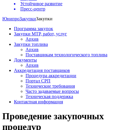
Устойчивое развитие
Пресс-центр
Юнипро
Закупки
Закупки
Программа закупок
Закупки МТР, работ, услуг
Архив
Закупки топлива
Архив
Поставщикам технологического топлива
Документы
Архив
Аккредитация поставщиков
Процедура аккредитации
Портал СРП
Технические требования
Часто задаваемые вопросы
Техническая поддержка
Контактная информация
Проведение закупочных
процедур