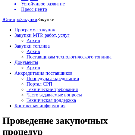
Устойчивое развитие
Пресс-центр
Юнипро
Закупки
Закупки
Программа закупок
Закупки МТР, работ, услуг
Архив
Закупки топлива
Архив
Поставщикам технологического топлива
Документы
Архив
Аккредитация поставщиков
Процедура аккредитации
Портал СРП
Технические требования
Часто задаваемые вопросы
Техническая поддержка
Контактная информация
Проведение закупочных
процедур