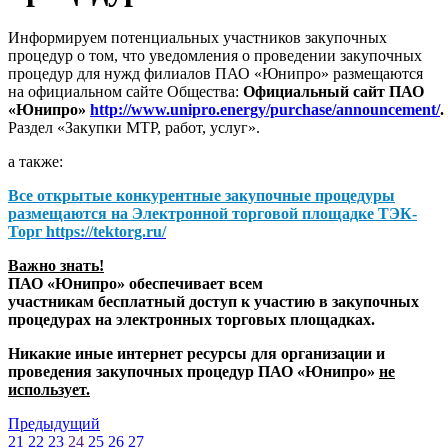
Информируем потенциальных участников закупочных
процедур о том, что уведомления о проведении закупочных
процедур для нужд филиалов ПАО «Юнипро» размещаются
на официальном сайте Общества:
Официальный сайт ПАО
«Юнипро»
http://www.unipro.energy/purchase/announcement/
.
Раздел «Закупки МТР, работ, услуг».
а также:
Все открытые конкурентные закупочные процедуры
размещаются на
Электронной торговой площадке ТЭК-
Торг
https://tektorg.ru/
Важно знать!
ПАО «Юнипро» обеспечивает всем
участникам бесплатный доступ к участию в закупочных
процедурах на электронных торговых площадках.
Никакие иные интернет ресурсы для организации и
проведения закупочных процедур ПАО «Юнипро»
не
использует.
Предыдущий
21
22
23
24
25
26
27