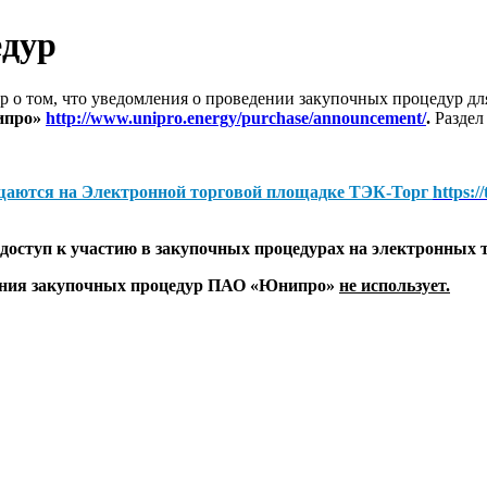
едур
 о том, что уведомления о проведении закупочных процедур 
ипро»
http://www.unipro.energy/purchase/announcement/
.
Раздел
щаются на
Электронной торговой площадке ТЭК-Торг
https:/
оступ к участию в закупочных процедурах на электронных 
дения закупочных процедур ПАО «Юнипро»
не использует.