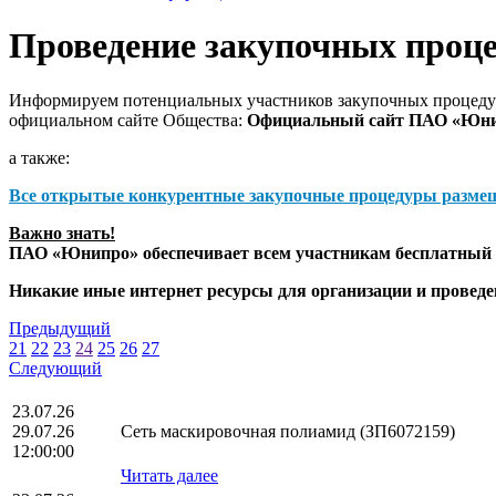
Проведение закупочных проц
Информируем потенциальных участников закупочных процедур
официальном сайте Общества:
Официальный сайт ПАО «Юн
а также:
Все открытые конкурентные закупочные процедуры разме
Важно знать!
ПАО «Юнипро» обеспечивает всем участникам бесплатный д
Никакие иные интернет ресурсы для организации и прове
Предыдущий
21
22
23
24
25
26
27
Следующий
23.07.26
29.07.26
Сеть маскировочная полиамид (ЗП6072159)
12:00:00
Читать далее