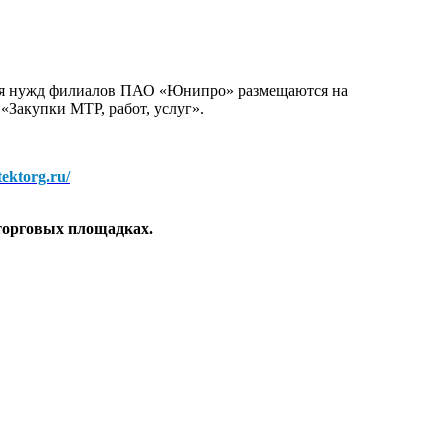
для нужд филиалов ПАО «Юнипро» размещаются на
 «Закупки МТР, работ, услуг».
/tektorg.ru/
торговых площадках.