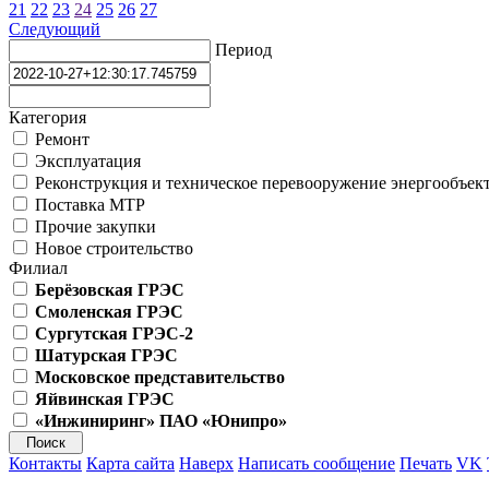
21
22
23
24
25
26
27
Следующий
Период
Категория
Ремонт
Эксплуатация
Реконструкция и техническое перевооружение энергообъек
Поставка МТР
Прочие закупки
Новое строительство
Филиал
Берёзовская ГРЭС
Смоленская ГРЭС
Сургутская ГРЭС-2
Шатурская ГРЭС
Московское представительство
Яйвинская ГРЭС
«Инжиниринг» ПАО «Юнипро»
Контакты
Карта сайта
Наверх
Написать сообщение
Печать
VK