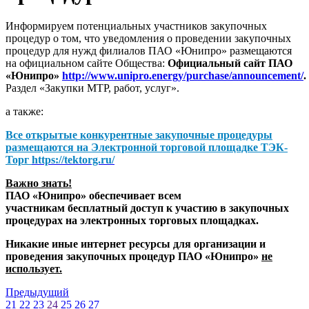
Информируем потенциальных участников закупочных
процедур о том, что уведомления о проведении закупочных
процедур для нужд филиалов ПАО «Юнипро» размещаются
на официальном сайте Общества:
Официальный сайт ПАО
«Юнипро»
http://www.unipro.energy/purchase/announcement/
.
Раздел «Закупки МТР, работ, услуг».
а также:
Все открытые конкурентные закупочные процедуры
размещаются на
Электронной торговой площадке ТЭК-
Торг
https://tektorg.ru/
Важно знать!
ПАО «Юнипро» обеспечивает всем
участникам бесплатный доступ к участию в закупочных
процедурах на электронных торговых площадках.
Никакие иные интернет ресурсы для организации и
проведения закупочных процедур ПАО «Юнипро»
не
использует.
Предыдущий
21
22
23
24
25
26
27