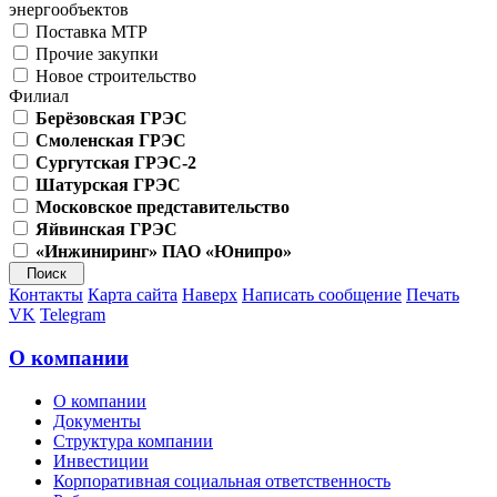
энергообъектов
Поставка МТР
Прочие закупки
Новое строительство
Филиал
Берёзовская ГРЭС
Смоленская ГРЭС
Сургутская ГРЭС-2
Шатурская ГРЭС
Московское представительство
Яйвинская ГРЭС
«Инжиниринг» ПАО «Юнипро»
Контакты
Карта сайта
Наверх
Написать сообщение
Печать
VK
Telegram
О компании
О компании
Документы
Структура компании
Инвестиции
Корпоративная социальная ответственность