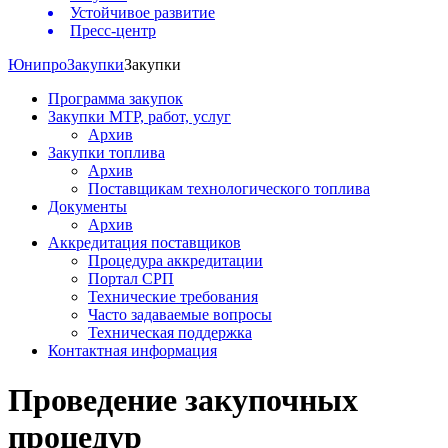
Устойчивое развитие
Пресс-центр
Юнипро
Закупки
Закупки
Программа закупок
Закупки МТР, работ, услуг
Архив
Закупки топлива
Архив
Поставщикам технологического топлива
Документы
Архив
Аккредитация поставщиков
Процедура аккредитации
Портал СРП
Технические требования
Часто задаваемые вопросы
Техническая поддержка
Контактная информация
Проведение закупочных
процедур