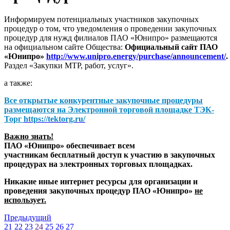
Информируем потенциальных участников закупочных
процедур о том, что уведомления о проведении закупочных
процедур для нужд филиалов ПАО «Юнипро» размещаются
на официальном сайте Общества:
Официальный сайт ПАО
«Юнипро»
http://www.unipro.energy/purchase/announcement/
.
Раздел «Закупки МТР, работ, услуг».
а также:
Все открытые конкурентные закупочные процедуры
размещаются на
Электронной торговой площадке ТЭК-
Торг
https://tektorg.ru/
Важно знать!
ПАО «Юнипро» обеспечивает всем
участникам бесплатный доступ к участию в закупочных
процедурах на электронных торговых площадках.
Никакие иные интернет ресурсы для организации и
проведения закупочных процедур ПАО «Юнипро»
не
использует.
Предыдущий
21
22
23
24
25
26
27