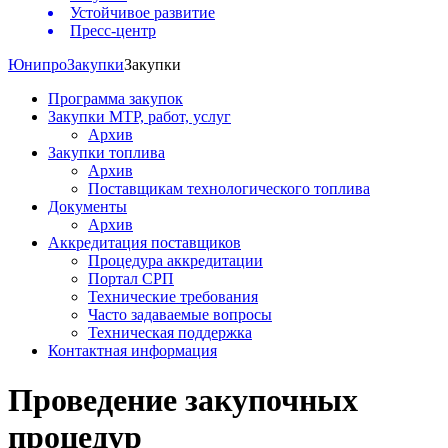
Устойчивое развитие
Пресс-центр
Юнипро
Закупки
Закупки
Программа закупок
Закупки МТР, работ, услуг
Архив
Закупки топлива
Архив
Поставщикам технологического топлива
Документы
Архив
Аккредитация поставщиков
Процедура аккредитации
Портал СРП
Технические требования
Часто задаваемые вопросы
Техническая поддержка
Контактная информация
Проведение закупочных
процедур