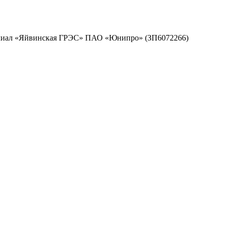
филиал «Яйвинская ГРЭС» ПАО «Юнипро» (ЗП6072266)