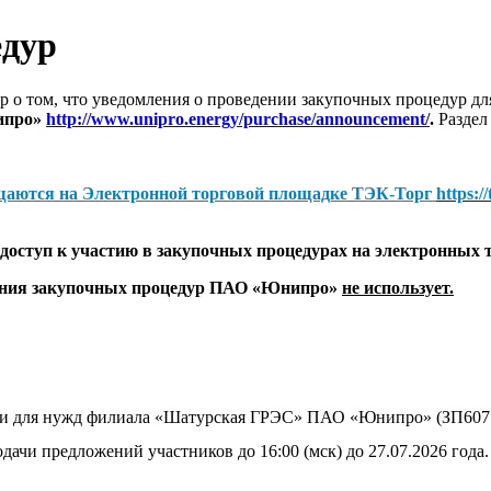
едур
 о том, что уведомления о проведении закупочных процедур 
ипро»
http://www.unipro.energy/purchase/announcement/
.
Раздел
щаются на
Электронной торговой площадке ТЭК-Торг
https:/
оступ к участию в закупочных процедурах на электронных 
дения закупочных процедур ПАО «Юнипро»
не использует.
ии для нужд филиала «Шатурская ГРЭС» ПАО «Юнипро» (ЗП607
дачи предложений участников до 16:00 (мск) до 27.07.2026 года.