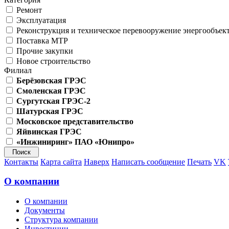
Ремонт
Эксплуатация
Реконструкция и техническое перевооружение энергообъек
Поставка МТР
Прочие закупки
Новое строительство
Филиал
Берёзовская ГРЭС
Смоленская ГРЭС
Сургутская ГРЭС-2
Шатурская ГРЭС
Московское представительство
Яйвинская ГРЭС
«Инжиниринг» ПАО «Юнипро»
Контакты
Карта сайта
Наверх
Написать сообщение
Печать
VK
О компании
О компании
Документы
Структура компании
Инвестиции