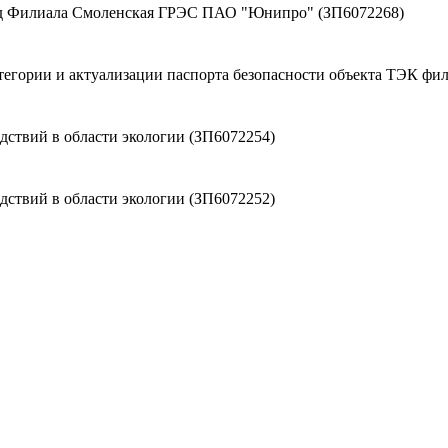
жд Филиала Смоленская ГРЭС ПАО "Юнипро" (ЗП6072268)
атегории и актуализации паспорта безопасности объекта ТЭК 
ствий в области экологии (ЗП6072254)
ствий в области экологии (ЗП6072252)