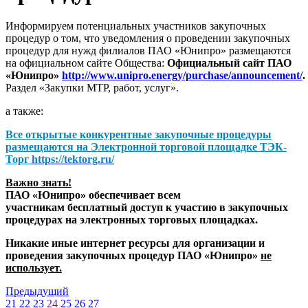
Информируем потенциальных участников закупочных
процедур о том, что уведомления о проведении закупочных
процедур для нужд филиалов ПАО «Юнипро» размещаются
на официальном сайте Общества:
Официальный сайт ПАО
«Юнипро»
http://www.unipro.energy/purchase/announcement/
.
Раздел «Закупки МТР, работ, услуг».
а также:
Все открытые конкурентные закупочные процедуры
размещаются на
Электронной торговой площадке ТЭК-
Торг
https://tektorg.ru/
Важно знать!
ПАО «Юнипро» обеспечивает всем
участникам бесплатный доступ к участию в закупочных
процедурах на электронных торговых площадках.
Никакие иные интернет ресурсы для организации и
проведения закупочных процедур ПАО «Юнипро»
не
использует.
Предыдущий
21
22
23
24
25
26
27