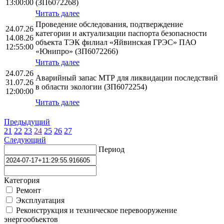
13:00:00
(ЗП6072268)
Читать далее
Проведение обследования, подтверждение
24.07.26
категории и актуализации паспорта безопасности
14.08.26
объекта ТЭК филиал «Яйвинская ГРЭС» ПАО
12:55:00
«Юнипро» (ЗП6072266)
Читать далее
24.07.26
Аварийный запас МТР для ликвидации последствий
31.07.26
в области экологии (ЗП6072254)
12:00:00
Читать далее
Предыдущий
21
22
23
24
25
26
27
Следующий
Период
Категория
Ремонт
Эксплуатация
Реконструкция и техническое перевооружение
энергообъектов