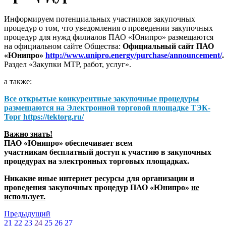
Информируем потенциальных участников закупочных
процедур о том, что уведомления о проведении закупочных
процедур для нужд филиалов ПАО «Юнипро» размещаются
на официальном сайте Общества:
Официальный сайт ПАО
«Юнипро»
http://www.unipro.energy/purchase/announcement/
.
Раздел «Закупки МТР, работ, услуг».
а также:
Все открытые конкурентные закупочные процедуры
размещаются на
Электронной торговой площадке ТЭК-
Торг
https://tektorg.ru/
Важно знать!
ПАО «Юнипро» обеспечивает всем
участникам бесплатный доступ к участию в закупочных
процедурах на электронных торговых площадках.
Никакие иные интернет ресурсы для организации и
проведения закупочных процедур ПАО «Юнипро»
не
использует.
Предыдущий
21
22
23
24
25
26
27