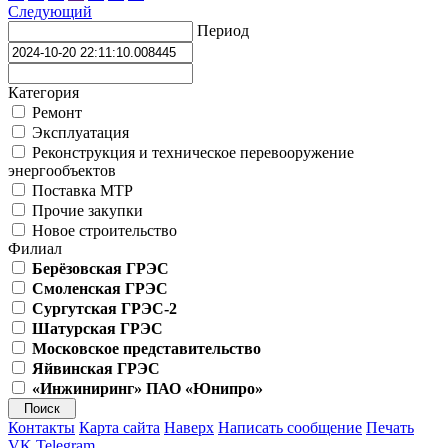
Следующий
Период
Категория
Ремонт
Эксплуатация
Реконструкция и техническое перевооружение
энергообъектов
Поставка МТР
Прочие закупки
Новое строительство
Филиал
Берёзовская ГРЭС
Смоленская ГРЭС
Сургутская ГРЭС-2
Шатурская ГРЭС
Московское представительство
Яйвинская ГРЭС
«Инжиниринг» ПАО «Юнипро»
Контакты
Карта сайта
Наверх
Написать сообщение
Печать
VK
Telegram