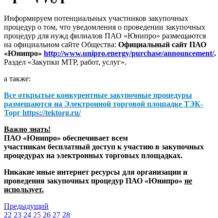
Информируем потенциальных участников закупочных
процедур о том, что уведомления о проведении закупочных
процедур для нужд филиалов ПАО «Юнипро» размещаются
на официальном сайте Общества:
Официальный сайт ПАО
«Юнипро»
http://www.unipro.energy/purchase/announcement/
.
Раздел «Закупки МТР, работ, услуг».
а также:
Все открытые конкурентные закупочные процедуры
размещаются на
Электронной торговой площадке ТЭК-
Торг
https://tektorg.ru/
Важно знать!
ПАО «Юнипро» обеспечивает всем
участникам бесплатный доступ к участию в закупочных
процедурах на электронных торговых площадках.
Никакие иные интернет ресурсы для организации и
проведения закупочных процедур ПАО «Юнипро»
не
использует.
Предыдущий
22
23
24
25
26
27
28