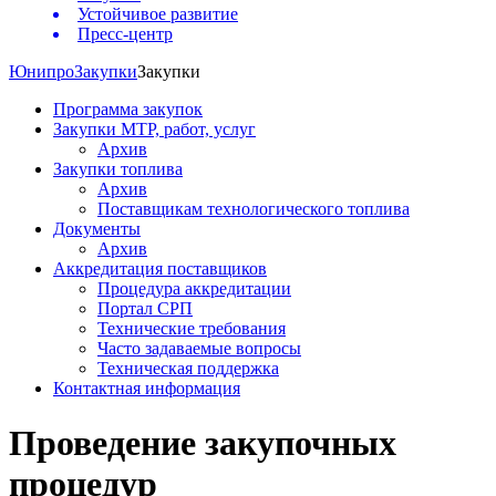
Устойчивое развитие
Пресс-центр
Юнипро
Закупки
Закупки
Программа закупок
Закупки МТР, работ, услуг
Архив
Закупки топлива
Архив
Поставщикам технологического топлива
Документы
Архив
Аккредитация поставщиков
Процедура аккредитации
Портал СРП
Технические требования
Часто задаваемые вопросы
Техническая поддержка
Контактная информация
Проведение закупочных
процедур