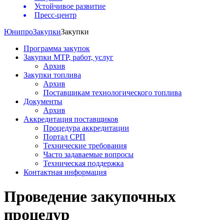
Устойчивое развитие
Пресс-центр
Юнипро
Закупки
Закупки
Программа закупок
Закупки МТР, работ, услуг
Архив
Закупки топлива
Архив
Поставщикам технологического топлива
Документы
Архив
Аккредитация поставщиков
Процедура аккредитации
Портал СРП
Технические требования
Часто задаваемые вопросы
Техническая поддержка
Контактная информация
Проведение закупочных
процедур