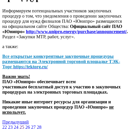
Информируем потенциальных участников закупочных
процедур о том, что уведомления о проведении закупочных
процедур для нужд филиалов ПАО «Юнипро» размещаются
на официальном сайте Общества:
Официальный сайт ПАО
«Юнипро»
http://www.unipro.energy/purchase/announcement/
.
Раздел «Закупки МТР, работ, услуг».
а также:
Все открытые конкурентные закупочные процедуры
размещаются на
Электронной торговой площадке ТЭК-
Торг
https://tektorg.ru/
Важно знать!
ПАО «Юнипро» обеспечивает всем
участникам бесплатный доступ к участию в закупочных
процедурах на электронных торговых площадках.
Никакие иные интернет ресурсы для организации и
проведения закупочных процедур ПАО «Юнипро»
не
использует.
Предыдущий
22
23
24
25
26
27
28