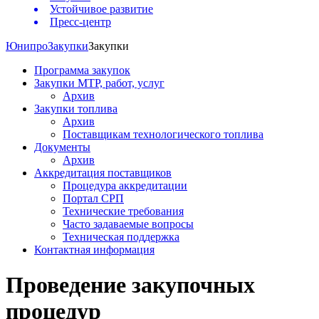
Устойчивое развитие
Пресс-центр
Юнипро
Закупки
Закупки
Программа закупок
Закупки МТР, работ, услуг
Архив
Закупки топлива
Архив
Поставщикам технологического топлива
Документы
Архив
Аккредитация поставщиков
Процедура аккредитации
Портал СРП
Технические требования
Часто задаваемые вопросы
Техническая поддержка
Контактная информация
Проведение закупочных
процедур