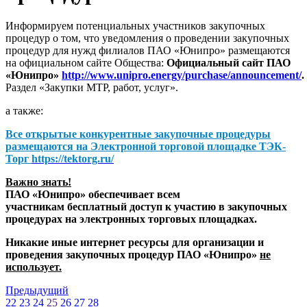
Информируем потенциальных участников закупочных
процедур о том, что уведомления о проведении закупочных
процедур для нужд филиалов ПАО «Юнипро» размещаются
на официальном сайте Общества:
Официальный сайт ПАО
«Юнипро»
http://www.unipro.energy/purchase/announcement/
.
Раздел «Закупки МТР, работ, услуг».
а также:
Все открытые конкурентные закупочные процедуры
размещаются на
Электронной торговой площадке ТЭК-
Торг
https://tektorg.ru/
Важно знать!
ПАО «Юнипро» обеспечивает всем
участникам бесплатный доступ к участию в закупочных
процедурах на электронных торговых площадках.
Никакие иные интернет ресурсы для организации и
проведения закупочных процедур ПАО «Юнипро»
не
использует.
Предыдущий
22
23
24
25
26
27
28