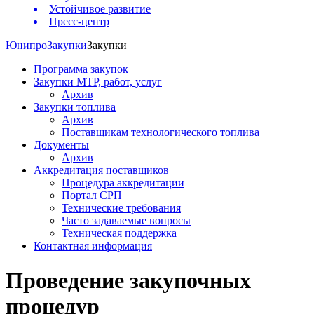
Устойчивое развитие
Пресс-центр
Юнипро
Закупки
Закупки
Программа закупок
Закупки МТР, работ, услуг
Архив
Закупки топлива
Архив
Поставщикам технологического топлива
Документы
Архив
Аккредитация поставщиков
Процедура аккредитации
Портал СРП
Технические требования
Часто задаваемые вопросы
Техническая поддержка
Контактная информация
Проведение закупочных
процедур