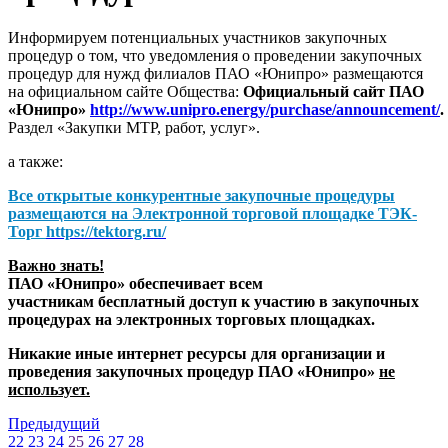
Информируем потенциальных участников закупочных
процедур о том, что уведомления о проведении закупочных
процедур для нужд филиалов ПАО «Юнипро» размещаются
на официальном сайте Общества:
Официальный сайт ПАО
«Юнипро»
http://www.unipro.energy/purchase/announcement/
.
Раздел «Закупки МТР, работ, услуг».
а также:
Все открытые конкурентные закупочные процедуры
размещаются на
Электронной торговой площадке ТЭК-
Торг
https://tektorg.ru/
Важно знать!
ПАО «Юнипро» обеспечивает всем
участникам бесплатный доступ к участию в закупочных
процедурах на электронных торговых площадках.
Никакие иные интернет ресурсы для организации и
проведения закупочных процедур ПАО «Юнипро»
не
использует.
Предыдущий
22
23
24
25
26
27
28