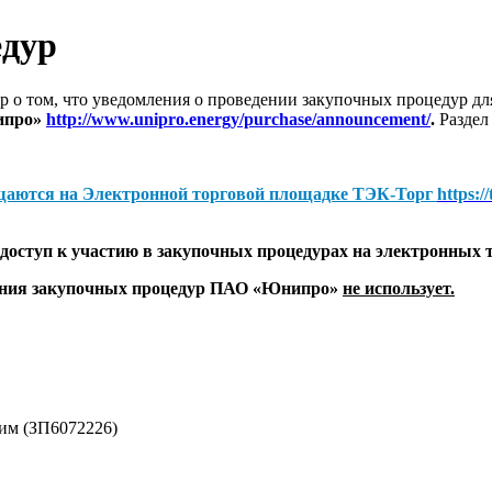
едур
 о том, что уведомления о проведении закупочных процедур 
ипро»
http://www.unipro.energy/purchase/announcement/
.
Раздел
щаются на
Электронной торговой площадке ТЭК-Торг
https:/
оступ к участию в закупочных процедурах на электронных 
дения закупочных процедур ПАО «Юнипро»
не использует.
им (ЗП6072226)