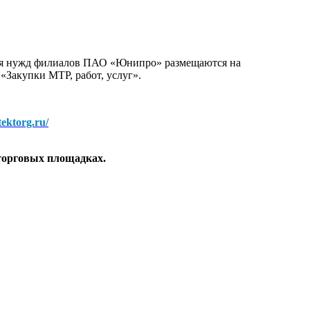
для нужд филиалов ПАО «Юнипро» размещаются на
 «Закупки МТР, работ, услуг».
/tektorg.ru/
торговых площадках.