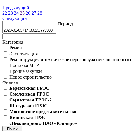
Предыдущий
22
23
24
25
26
27
28
Следующий
Период
Категория
Ремонт
Эксплуатация
Реконструкция и техническое перевооружение энергообъек
Поставка МТР
Прочие закупки
Новое строительство
Филиал
Берёзовская ГРЭС
Смоленская ГРЭС
Сургутская ГРЭС-2
Шатурская ГРЭС
Московское представительство
Яйвинская ГРЭС
«Инжиниринг» ПАО «Юнипро»