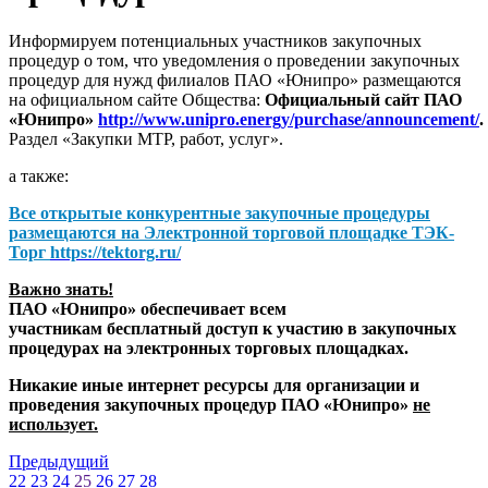
Информируем потенциальных участников закупочных
процедур о том, что уведомления о проведении закупочных
процедур для нужд филиалов ПАО «Юнипро» размещаются
на официальном сайте Общества:
Официальный сайт ПАО
«Юнипро»
http://www.unipro.energy/purchase/announcement/
.
Раздел «Закупки МТР, работ, услуг».
а также:
Все открытые конкурентные закупочные процедуры
размещаются на
Электронной торговой площадке ТЭК-
Торг
https://tektorg.ru/
Важно знать!
ПАО «Юнипро» обеспечивает всем
участникам бесплатный доступ к участию в закупочных
процедурах на электронных торговых площадках.
Никакие иные интернет ресурсы для организации и
проведения закупочных процедур ПАО «Юнипро»
не
использует.
Предыдущий
22
23
24
25
26
27
28