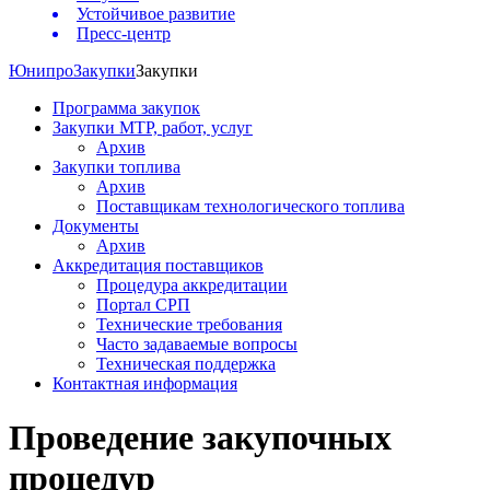
Устойчивое развитие
Пресс-центр
Юнипро
Закупки
Закупки
Программа закупок
Закупки МТР, работ, услуг
Архив
Закупки топлива
Архив
Поставщикам технологического топлива
Документы
Архив
Аккредитация поставщиков
Процедура аккредитации
Портал СРП
Технические требования
Часто задаваемые вопросы
Техническая поддержка
Контактная информация
Проведение закупочных
процедур