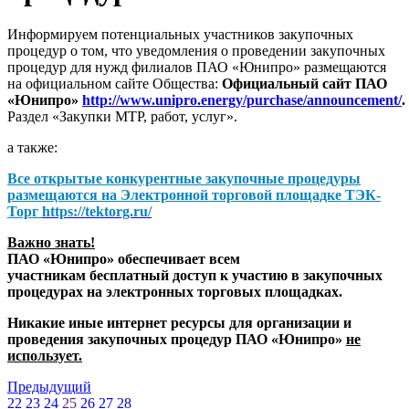
Информируем потенциальных участников закупочных
процедур о том, что уведомления о проведении закупочных
процедур для нужд филиалов ПАО «Юнипро» размещаются
на официальном сайте Общества:
Официальный сайт ПАО
«Юнипро»
http://www.unipro.energy/purchase/announcement/
.
Раздел «Закупки МТР, работ, услуг».
а также:
Все открытые конкурентные закупочные процедуры
размещаются на
Электронной торговой площадке ТЭК-
Торг
https://tektorg.ru/
Важно знать!
ПАО «Юнипро» обеспечивает всем
участникам бесплатный доступ к участию в закупочных
процедурах на электронных торговых площадках.
Никакие иные интернет ресурсы для организации и
проведения закупочных процедур ПАО «Юнипро»
не
использует.
Предыдущий
22
23
24
25
26
27
28