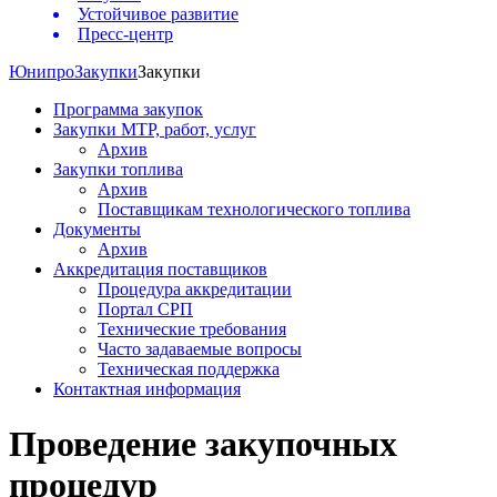
Устойчивое развитие
Пресс-центр
Юнипро
Закупки
Закупки
Программа закупок
Закупки МТР, работ, услуг
Архив
Закупки топлива
Архив
Поставщикам технологического топлива
Документы
Архив
Аккредитация поставщиков
Процедура аккредитации
Портал СРП
Технические требования
Часто задаваемые вопросы
Техническая поддержка
Контактная информация
Проведение закупочных
процедур