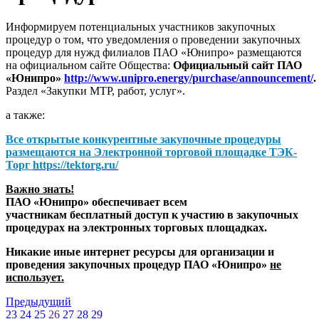
Информируем потенциальных участников закупочных
процедур о том, что уведомления о проведении закупочных
процедур для нужд филиалов ПАО «Юнипро» размещаются
на официальном сайте Общества:
Официальный сайт ПАО
«Юнипро»
http://www.unipro.energy/purchase/announcement/
.
Раздел «Закупки МТР, работ, услуг».
а также:
Все открытые конкурентные закупочные процедуры
размещаются на
Электронной торговой площадке ТЭК-
Торг
https://tektorg.ru/
Важно знать!
ПАО «Юнипро» обеспечивает всем
участникам бесплатный доступ к участию в закупочных
процедурах на электронных торговых площадках.
Никакие иные интернет ресурсы для организации и
проведения закупочных процедур ПАО «Юнипро»
не
использует.
Предыдущий
23
24
25
26
27
28
29