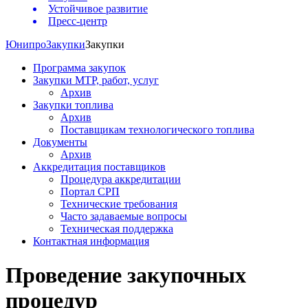
Устойчивое развитие
Пресс-центр
Юнипро
Закупки
Закупки
Программа закупок
Закупки МТР, работ, услуг
Архив
Закупки топлива
Архив
Поставщикам технологического топлива
Документы
Архив
Аккредитация поставщиков
Процедура аккредитации
Портал СРП
Технические требования
Часто задаваемые вопросы
Техническая поддержка
Контактная информация
Проведение закупочных
процедур