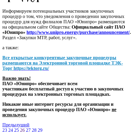
Информируем потенциальных участников закупочных
процедур о том, что уведомления о проведении закупочных
процедур для нужд филиалов ПАО «Юнипро» размещаются
на официальном сайте Общества:
Официальный сайт ПАО
«Юнипро»
http://www.unipro.energy/purchase/announcement/
.
Раздел «Закупки МТР, работ, услуг».
а также:
Все открытые конкурентные закупочные процедуры
размещаются на
Электронной торговой площадке ТЭК-
Торг
https://tektorg.ru/
Важно знать!
ПАО «Юнипро» обеспечивает всем
участникам бесплатный доступ к участию в закупочных
процедурах на электронных торговых площадках.
Никакие иные интернет ресурсы для организации и
проведения закупочных процедур ПАО «Юнипро»
не
использует.
Предыдущий
23
24
25
26
27
28
29