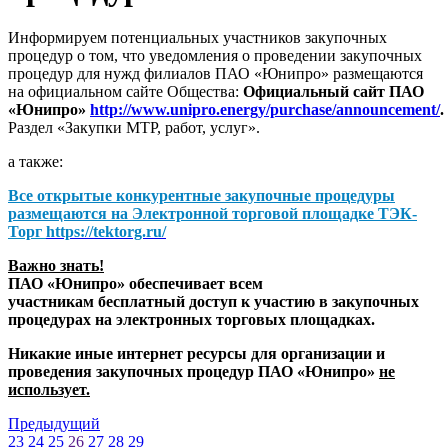
Информируем потенциальных участников закупочных
процедур о том, что уведомления о проведении закупочных
процедур для нужд филиалов ПАО «Юнипро» размещаются
на официальном сайте Общества:
Официальный сайт ПАО
«Юнипро»
http://www.unipro.energy/purchase/announcement/
.
Раздел «Закупки МТР, работ, услуг».
а также:
Все открытые конкурентные закупочные процедуры
размещаются на
Электронной торговой площадке ТЭК-
Торг
https://tektorg.ru/
Важно знать!
ПАО «Юнипро» обеспечивает всем
участникам бесплатный доступ к участию в закупочных
процедурах на электронных торговых площадках.
Никакие иные интернет ресурсы для организации и
проведения закупочных процедур ПАО «Юнипро»
не
использует.
Предыдущий
23
24
25
26
27
28
29