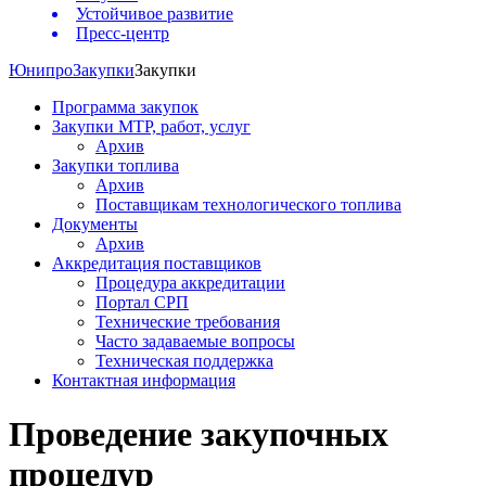
Устойчивое развитие
Пресс-центр
Юнипро
Закупки
Закупки
Программа закупок
Закупки МТР, работ, услуг
Архив
Закупки топлива
Архив
Поставщикам технологического топлива
Документы
Архив
Аккредитация поставщиков
Процедура аккредитации
Портал СРП
Технические требования
Часто задаваемые вопросы
Техническая поддержка
Контактная информация
Проведение закупочных
процедур