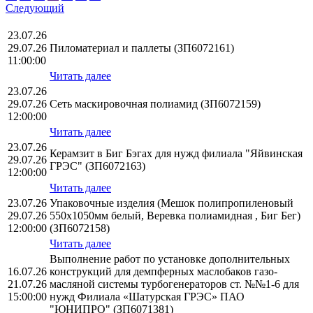
Следующий
23.07.26
29.07.26
Пиломатериал и паллеты (ЗП6072161)
11:00:00
Читать далее
23.07.26
29.07.26
Сеть маскировочная полиамид (ЗП6072159)
12:00:00
Читать далее
23.07.26
Керамзит в Биг Бэгах для нужд филиала "Яйвинская
29.07.26
ГРЭС" (ЗП6072163)
12:00:00
Читать далее
23.07.26
Упаковочные изделия (Мешок полипропиленовый
29.07.26
550х1050мм белый, Веревка полиамидная , Биг Бег)
12:00:00
(ЗП6072158)
Читать далее
Выполнение работ по установке дополнительных
16.07.26
конструкций для демпферных маслобаков газо-
21.07.26
масляной системы турбогенераторов ст. №№1-6 для
15:00:00
нужд Филиала «Шатурская ГРЭС» ПАО
"ЮНИПРО" (ЗП6071381)