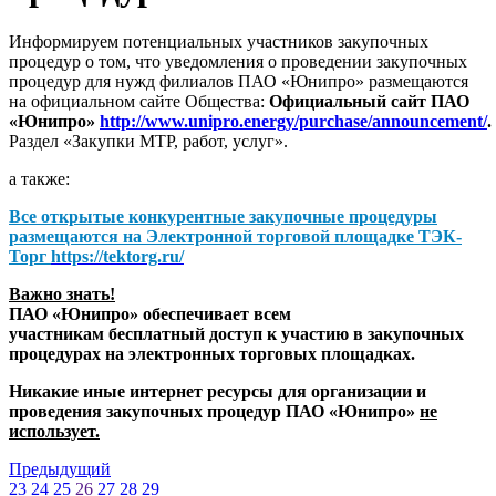
Информируем потенциальных участников закупочных
процедур о том, что уведомления о проведении закупочных
процедур для нужд филиалов ПАО «Юнипро» размещаются
на официальном сайте Общества:
Официальный сайт ПАО
«Юнипро»
http://www.unipro.energy/purchase/announcement/
.
Раздел «Закупки МТР, работ, услуг».
а также:
Все открытые конкурентные закупочные процедуры
размещаются на
Электронной торговой площадке ТЭК-
Торг
https://tektorg.ru/
Важно знать!
ПАО «Юнипро» обеспечивает всем
участникам бесплатный доступ к участию в закупочных
процедурах на электронных торговых площадках.
Никакие иные интернет ресурсы для организации и
проведения закупочных процедур ПАО «Юнипро»
не
использует.
Предыдущий
23
24
25
26
27
28
29