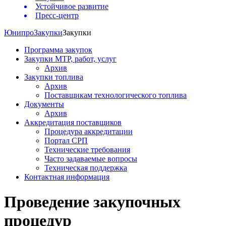
Устойчивое развитие
Пресс-центр
Юнипро
Закупки
Закупки
Программа закупок
Закупки МТР, работ, услуг
Архив
Закупки топлива
Архив
Поставщикам технологического топлива
Документы
Архив
Аккредитация поставщиков
Процедура аккредитации
Портал СРП
Технические требования
Часто задаваемые вопросы
Техническая поддержка
Контактная информация
Проведение закупочных
процедур