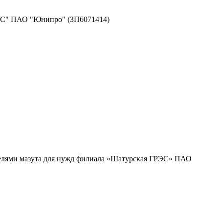
ГРЭС" ПАО "Юнипро" (ЗП6071414)
ателями мазута для нужд филиала «Шатурская ГРЭС» ПАО