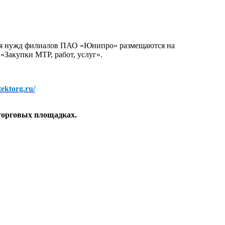
для нужд филиалов ПАО «Юнипро» размещаются на
 «Закупки МТР, работ, услуг».
/tektorg.ru/
торговых площадках.