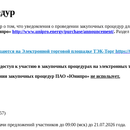
едур
 о том, что уведомления о проведении закупочных процедур 
ипро»
http://www.unipro.energy/purchase/announcement/
.
Раздел
щаются на
Электронной торговой площадке ТЭК-Торг
https:/
оступ к участию в закупочных процедурах на электронных 
дения закупочных процедур ПАО «Юнипро»
не использует.
57)
чи предложений участников до 09:00 (мск) до 21.07.2026 года.