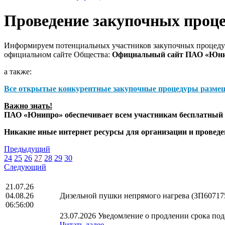
Проведение закупочных проц
Информируем потенциальных участников закупочных процедур
официальном сайте Общества:
Официальный сайт ПАО «Юн
а также:
Все открытые конкурентные закупочные процедуры разме
Важно знать!
ПАО «Юнипро» обеспечивает всем участникам бесплатный д
Никакие иные интернет ресурсы для организации и прове
Предыдущий
24
25
26
27
28
29
30
Следующий
21.07.26
04.08.26
Дизельной пушки непрямого нагрева (ЗП60717
06:56:00
23.07.2026 Уведомление о продлении срока пода
Читать далее