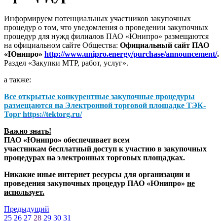
Информируем потенциальных участников закупочных
процедур о том, что уведомления о проведении закупочных
процедур для нужд филиалов ПАО «Юнипро» размещаются
на официальном сайте Общества:
Официальный сайт ПАО
«Юнипро»
http://www.unipro.energy/purchase/announcement/
.
Раздел «Закупки МТР, работ, услуг».
а также:
Все открытые конкурентные закупочные процедуры
размещаются на
Электронной торговой площадке ТЭК-
Торг
https://tektorg.ru/
Важно знать!
ПАО «Юнипро» обеспечивает всем
участникам бесплатный доступ к участию в закупочных
процедурах на электронных торговых площадках.
Никакие иные интернет ресурсы для организации и
проведения закупочных процедур ПАО «Юнипро»
не
использует.
Предыдущий
25
26
27
28
29
30
31