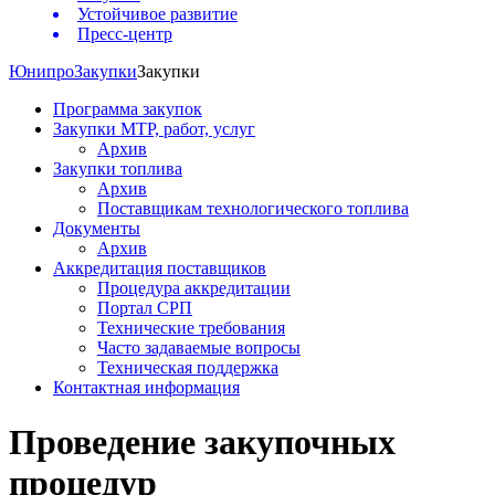
Устойчивое развитие
Пресс-центр
Юнипро
Закупки
Закупки
Программа закупок
Закупки МТР, работ, услуг
Архив
Закупки топлива
Архив
Поставщикам технологического топлива
Документы
Архив
Аккредитация поставщиков
Процедура аккредитации
Портал СРП
Технические требования
Часто задаваемые вопросы
Техническая поддержка
Контактная информация
Проведение закупочных
процедур