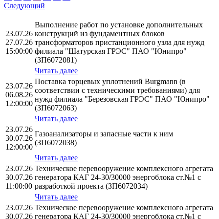
Следующий
Выполнение работ по установке дополнительных
23.07.26
конструкций из фундаментных блоков
27.07.26
трансформаторов пристанционного узла для нужд
15:00:00
филиала "Шатурская ГРЭС" ПАО "Юнипро"
(ЗП6072081)
Читать далее
Поставка торцевых уплотнений Burgmann (в
23.07.26
соответствии с техническими требованиями) для
06.08.26
нужд филиала "Березовская ГРЭС" ПАО "Юнипро"
12:00:00
(ЗП6072063)
Читать далее
23.07.26
Газоанализаторы и запасные части к ним
30.07.26
(ЗП6072038)
12:00:00
Читать далее
23.07.26
Техническое перевооружение комплексного агрегата
30.07.26
генератора КАГ 24-30/30000 энергоблока ст.№1 с
11:00:00
разработкой проекта (ЗП6072034)
Читать далее
23.07.26
Техническое перевооружение комплексного агрегата
30.07.26
генератора КАГ 24-30/30000 энергоблока ст.№1 с