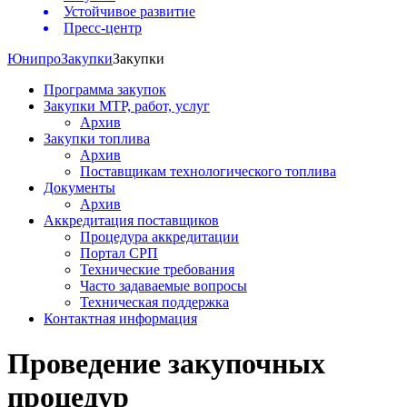
Устойчивое развитие
Пресс-центр
Юнипро
Закупки
Закупки
Программа закупок
Закупки МТР, работ, услуг
Архив
Закупки топлива
Архив
Поставщикам технологического топлива
Документы
Архив
Аккредитация поставщиков
Процедура аккредитации
Портал СРП
Технические требования
Часто задаваемые вопросы
Техническая поддержка
Контактная информация
Проведение закупочных
процедур