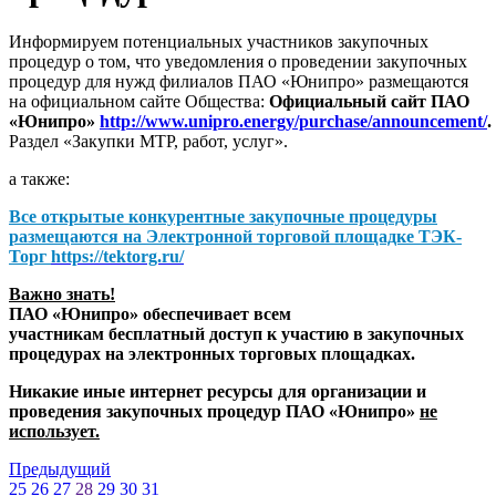
Информируем потенциальных участников закупочных
процедур о том, что уведомления о проведении закупочных
процедур для нужд филиалов ПАО «Юнипро» размещаются
на официальном сайте Общества:
Официальный сайт ПАО
«Юнипро»
http://www.unipro.energy/purchase/announcement/
.
Раздел «Закупки МТР, работ, услуг».
а также:
Все открытые конкурентные закупочные процедуры
размещаются на
Электронной торговой площадке ТЭК-
Торг
https://tektorg.ru/
Важно знать!
ПАО «Юнипро» обеспечивает всем
участникам бесплатный доступ к участию в закупочных
процедурах на электронных торговых площадках.
Никакие иные интернет ресурсы для организации и
проведения закупочных процедур ПАО «Юнипро»
не
использует.
Предыдущий
25
26
27
28
29
30
31