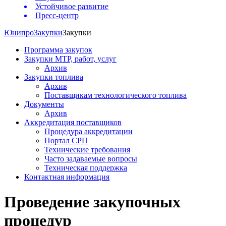
Устойчивое развитие
Пресс-центр
Юнипро
Закупки
Закупки
Программа закупок
Закупки МТР, работ, услуг
Архив
Закупки топлива
Архив
Поставщикам технологического топлива
Документы
Архив
Аккредитация поставщиков
Процедура аккредитации
Портал СРП
Технические требования
Часто задаваемые вопросы
Техническая поддержка
Контактная информация
Проведение закупочных
процедур