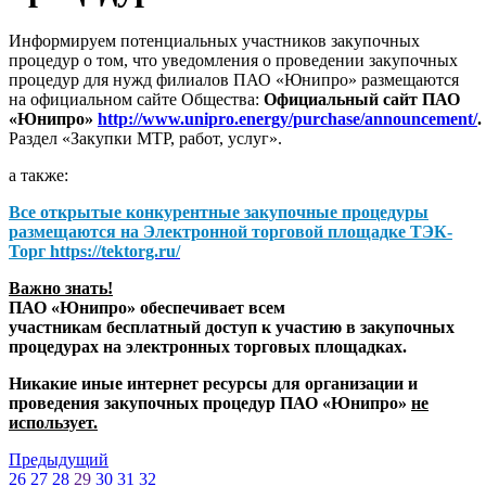
Информируем потенциальных участников закупочных
процедур о том, что уведомления о проведении закупочных
процедур для нужд филиалов ПАО «Юнипро» размещаются
на официальном сайте Общества:
Официальный сайт ПАО
«Юнипро»
http://www.unipro.energy/purchase/announcement/
.
Раздел «Закупки МТР, работ, услуг».
а также:
Все открытые конкурентные закупочные процедуры
размещаются на
Электронной торговой площадке ТЭК-
Торг
https://tektorg.ru/
Важно знать!
ПАО «Юнипро» обеспечивает всем
участникам бесплатный доступ к участию в закупочных
процедурах на электронных торговых площадках.
Никакие иные интернет ресурсы для организации и
проведения закупочных процедур ПАО «Юнипро»
не
использует.
Предыдущий
26
27
28
29
30
31
32