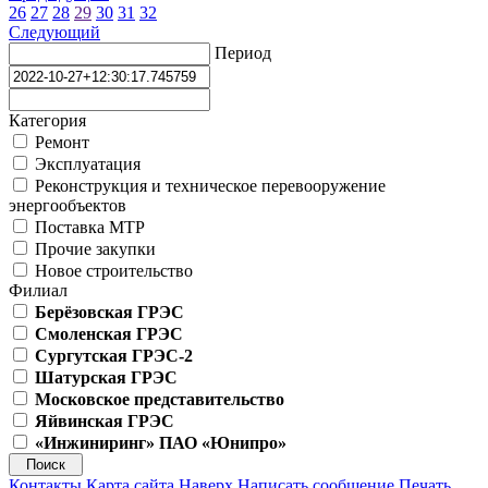
26
27
28
29
30
31
32
Следующий
Период
Категория
Ремонт
Эксплуатация
Реконструкция и техническое перевооружение
энергообъектов
Поставка МТР
Прочие закупки
Новое строительство
Филиал
Берёзовская ГРЭС
Смоленская ГРЭС
Сургутская ГРЭС-2
Шатурская ГРЭС
Московское представительство
Яйвинская ГРЭС
«Инжиниринг» ПАО «Юнипро»
Контакты
Карта сайта
Наверх
Написать сообщение
Печать