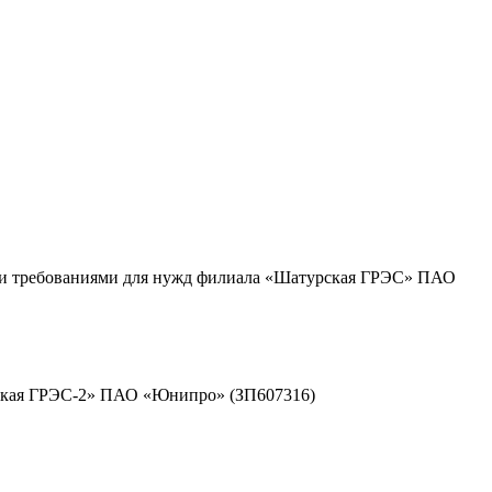
кими требованиями для нужд филиала «Шатурская ГРЭС» ПАО
утская ГРЭС-2» ПАО «Юнипро» (ЗП607316)