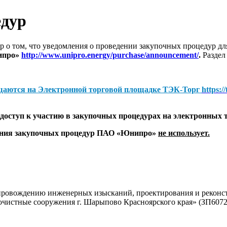
едур
 о том, что уведомления о проведении закупочных процедур 
ипро»
http://www.unipro.energy/purchase/announcement/
.
Раздел
щаются на
Электронной торговой площадке ТЭК-Торг
https:/
оступ к участию в закупочных процедурах на электронных 
дения закупочных процедур ПАО «Юнипро»
не использует.
провождению инженерных изысканий, проектирования и реконст
очистные сооружения г. Шарыпово Красноярского края» (ЗП6072