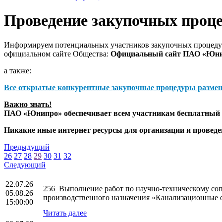
Проведение закупочных проц
Информируем потенциальных участников закупочных процедур
официальном сайте Общества:
Официальный сайт ПАО «Юн
а также:
Все открытые конкурентные закупочные процедуры разме
Важно знать!
ПАО «Юнипро» обеспечивает всем участникам бесплатный д
Никакие иные интернет ресурсы для организации и прове
Предыдущий
26
27
28
29
30
31
32
Следующий
22.07.26
256_Выполнение работ по научно-техническому со
05.08.26
производственного назначения «Канализационные 
15:00:00
Читать далее