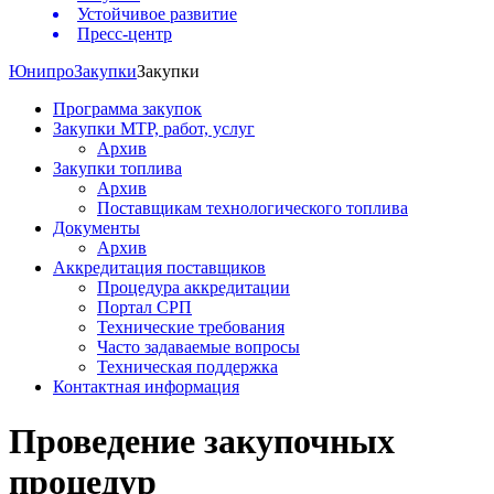
Устойчивое развитие
Пресс-центр
Юнипро
Закупки
Закупки
Программа закупок
Закупки МТР, работ, услуг
Архив
Закупки топлива
Архив
Поставщикам технологического топлива
Документы
Архив
Аккредитация поставщиков
Процедура аккредитации
Портал СРП
Технические требования
Часто задаваемые вопросы
Техническая поддержка
Контактная информация
Проведение закупочных
процедур