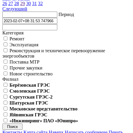
26
27
28
29
30
31
32
Следующий
Период
Категория
Ремонт
Эксплуатация
Реконструкция и техническое перевооружение
энергообъектов
Поставка МТР
Прочие закупки
Новое строительство
Филиал
Берёзовская ГРЭС
Смоленская ГРЭС
Сургутская ГРЭС-2
Шатурская ГРЭС
Московское представительство
Яйвинская ГРЭС
«Инжиниринг» ПАО «Юнипро»
Контакты
Карта сайта
Наверх
Написать сообщение
Печать