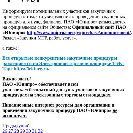
Информируем потенциальных участников закупочных
процедур о том, что уведомления о проведении закупочных
процедур для нужд филиалов ПАО «Юнипро» размещаются
на официальном сайте Общества:
Официальный сайт ПАО
«Юнипро»
http://www.unipro.energy/purchase/announcement/
.
Раздел «Закупки МТР, работ, услуг».
а также:
Все открытые конкурентные закупочные процедуры
размещаются на
Электронной торговой площадке ТЭК-
Торг
https://tektorg.ru/
Важно знать!
ПАО «Юнипро» обеспечивает всем
участникам бесплатный доступ к участию в закупочных
процедурах на электронных торговых площадках.
Никакие иные интернет ресурсы для организации и
проведения закупочных процедур ПАО «Юнипро»
не
использует.
Предыдущий
26
27
28
29
30
31
32