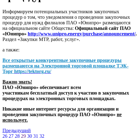
Информируем потенциальных участников закупочных
процедур о том, что уведомления о проведении закупочных
процедур для нужд филиалов ПАО «Юнипро» размещаются
на официальном сайте Общества:
Официальный сайт ПАО
«Юнипро»
http://www.unipro.energy/purchase/announcement/
.
Раздел «Закупки МТР, работ, услуг».
а также:
Все открытые конкурентные закупочные процедуры
размещаются на
Электронной торговой площадке ТЭК-
Торг
https://tektorg.ru/
Важно знать!
ПАО «Юнипро» обеспечивает всем
участникам бесплатный доступ к участию в закупочных
процедурах на электронных торговых площадках.
Никакие иные интернет ресурсы для организации и
проведения закупочных процедур ПАО «Юнипро»
не
использует.
Предыдущий
26
27
28
29
30
31
32