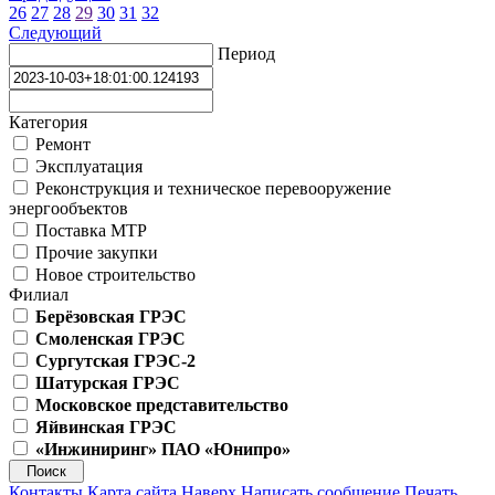
26
27
28
29
30
31
32
Следующий
Период
Категория
Ремонт
Эксплуатация
Реконструкция и техническое перевооружение
энергообъектов
Поставка МТР
Прочие закупки
Новое строительство
Филиал
Берёзовская ГРЭС
Смоленская ГРЭС
Сургутская ГРЭС-2
Шатурская ГРЭС
Московское представительство
Яйвинская ГРЭС
«Инжиниринг» ПАО «Юнипро»
Контакты
Карта сайта
Наверх
Написать сообщение
Печать