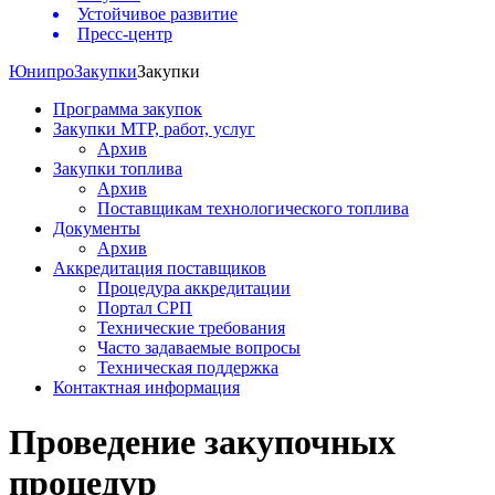
Устойчивое развитие
Пресс-центр
Юнипро
Закупки
Закупки
Программа закупок
Закупки МТР, работ, услуг
Архив
Закупки топлива
Архив
Поставщикам технологического топлива
Документы
Архив
Аккредитация поставщиков
Процедура аккредитации
Портал СРП
Технические требования
Часто задаваемые вопросы
Техническая поддержка
Контактная информация
Проведение закупочных
процедур