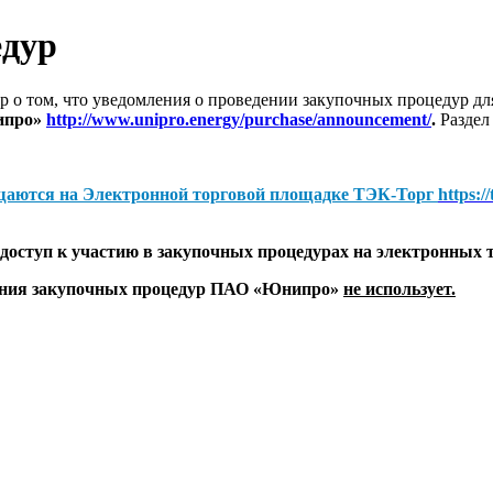
едур
 о том, что уведомления о проведении закупочных процедур 
ипро»
http://www.unipro.energy/purchase/announcement/
.
Раздел
щаются на
Электронной торговой площадке ТЭК-Торг
https:/
оступ к участию в закупочных процедурах на электронных 
дения закупочных процедур ПАО «Юнипро»
не использует.