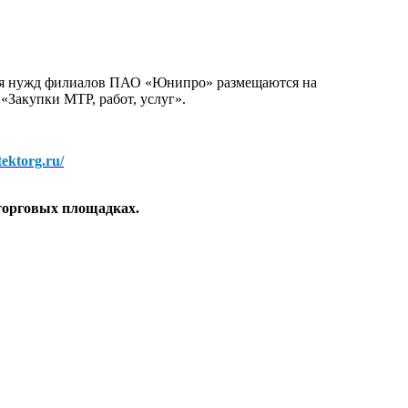
для нужд филиалов ПАО «Юнипро» размещаются на
 «Закупки МТР, работ, услуг».
/tektorg.ru/
торговых площадках.