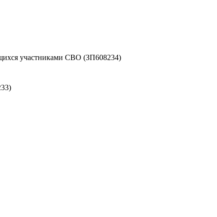
ихся участниками СВО (ЗП608234)
33)