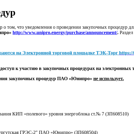
едур
 о том, что уведомления о проведении закупочных процедур 
ипро»
http://www.unipro.energy/purchase/announcement/
.
Раздел
щаются на
Электронной торговой площадке ТЭК-Торг
https:/
оступ к участию в закупочных процедурах на электронных 
дения закупочных процедур ПАО «Юнипро»
не использует.
вания КИП «полевого» уровня энергоблока ст.№ 7 (ЗП608510)
Сургутская ГРЭС-2" ПАО «Юнипро» (ЗП608504)