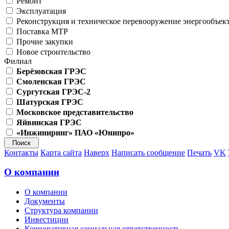
Ремонт
Эксплуатация
Реконструкция и техническое перевооружение энергообъек
Поставка МТР
Прочие закупки
Новое строительство
Филиал
Берёзовская ГРЭС
Смоленская ГРЭС
Сургутская ГРЭС-2
Шатурская ГРЭС
Московское представительство
Яйвинская ГРЭС
«Инжиниринг» ПАО «Юнипро»
Контакты
Карта сайта
Наверх
Написать сообщение
Печать
VK
О компании
О компании
Документы
Структура компании
Инвестиции
Корпоративная социальная ответственность