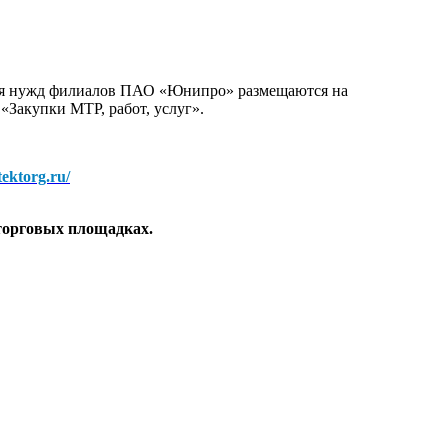
для нужд филиалов ПАО «Юнипро» размещаются на
 «Закупки МТР, работ, услуг».
/tektorg.ru/
торговых площадках.