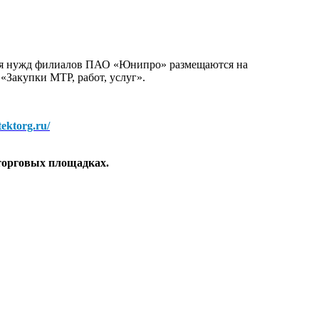
для нужд филиалов ПАО «Юнипро» размещаются на
 «Закупки МТР, работ, услуг».
/tektorg.ru/
торговых площадках.