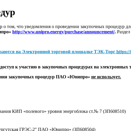
едур
 о том, что уведомления о проведении закупочных процедур 
ипро»
http://www.unipro.energy/purchase/announcement/
.
Раздел
щаются на
Электронной торговой площадке ТЭК-Торг
https:/
оступ к участию в закупочных процедурах на электронных 
дения закупочных процедур ПАО «Юнипро»
не использует.
вания КИП «полевого» уровня энергоблока ст.№ 7 (ЗП608510)
Сургутская ГРЭС-2" ПАО «Юнипро» (ЗП608504)