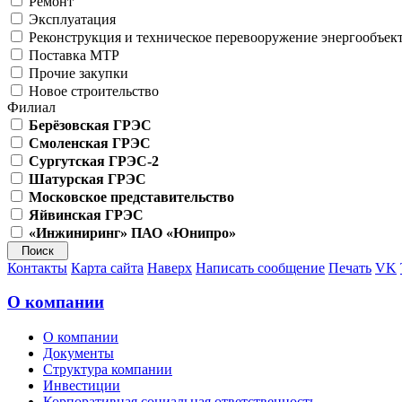
Ремонт
Эксплуатация
Реконструкция и техническое перевооружение энергообъек
Поставка МТР
Прочие закупки
Новое строительство
Филиал
Берёзовская ГРЭС
Смоленская ГРЭС
Сургутская ГРЭС-2
Шатурская ГРЭС
Московское представительство
Яйвинская ГРЭС
«Инжиниринг» ПАО «Юнипро»
Контакты
Карта сайта
Наверх
Написать сообщение
Печать
VK
О компании
О компании
Документы
Структура компании
Инвестиции
Корпоративная социальная ответственность