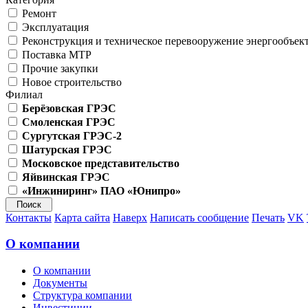
Ремонт
Эксплуатация
Реконструкция и техническое перевооружение энергообъек
Поставка МТР
Прочие закупки
Новое строительство
Филиал
Берёзовская ГРЭС
Смоленская ГРЭС
Сургутская ГРЭС-2
Шатурская ГРЭС
Московское представительство
Яйвинская ГРЭС
«Инжиниринг» ПАО «Юнипро»
Контакты
Карта сайта
Наверх
Написать сообщение
Печать
VK
О компании
О компании
Документы
Структура компании
Инвестиции