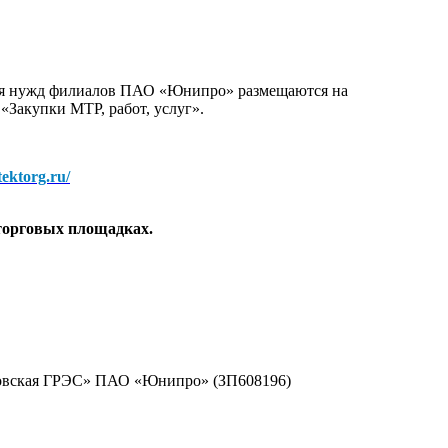
для нужд филиалов ПАО «Юнипро» размещаются на
 «Закупки МТР, работ, услуг».
/tektorg.ru/
торговых площадках.
резовская ГРЭС» ПАО «Юнипро» (ЗП608196)