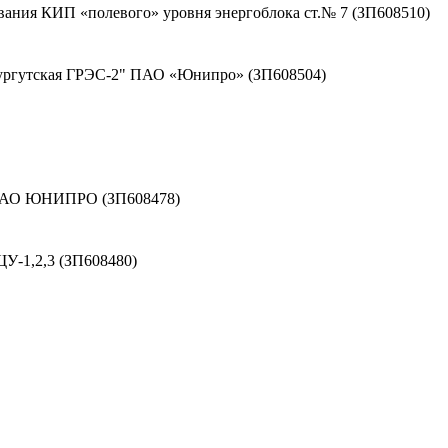
вания КИП «полевого» уровня энергоблока ст.№ 7 (ЗП608510)
Сургутская ГРЭС-2" ПАО «Юнипро» (ЗП608504)
 ПАО ЮНИПРО (ЗП608478)
У-1,2,3 (ЗП608480)