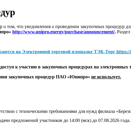
едур
 о том, что уведомления о проведении закупочных процедур 
ипро»
http://www.unipro.energy/purchase/announcement/
.
Раздел
щаются на
Электронной торговой площадке ТЭК-Торг
https:/
оступ к участию в закупочных процедурах на электронных 
дения закупочных процедур ПАО «Юнипро»
не использует.
тветствии с техническими требованиями для нужд филиала «Бе
дачи предложений участников до 14:00 (мск) до 07.08.2026 года.