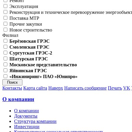
Ремонт
Эксплуатация
Реконструкция и техническое перевооружение энергообъек
Поставка МТР
Прочие закупки
Новое строительство
Филиал
Берёзовская ГРЭС
Смоленская ГРЭС
Сургутская ГРЭС-2
Шатурская ГРЭС
Московское представительство
Яйвинская ГРЭС
«Инжиниринг» ПАО «Юнипро»
Контакты
Карта сайта
Наверх
Написать сообщение
Печать
VK
О компании
О компании
Документы
Структура компании
Инвестиции
Корпоративная социальная ответственность