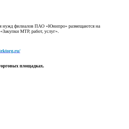
для нужд филиалов ПАО «Юнипро» размещаются на
 «Закупки МТР, работ, услуг».
/tektorg.ru/
торговых площадках.