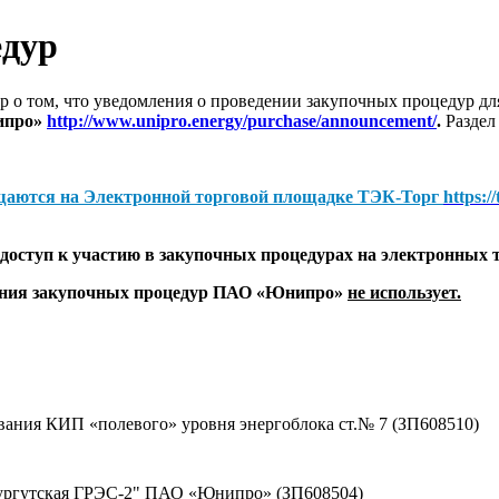
едур
 о том, что уведомления о проведении закупочных процедур 
ипро»
http://www.unipro.energy/purchase/announcement/
.
Раздел
щаются на
Электронной торговой площадке ТЭК-Торг
https:/
оступ к участию в закупочных процедурах на электронных 
дения закупочных процедур ПАО «Юнипро»
не использует.
вания КИП «полевого» уровня энергоблока ст.№ 7 (ЗП608510)
Сургутская ГРЭС-2" ПАО «Юнипро» (ЗП608504)