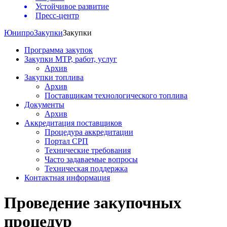
Устойчивое развитие
Пресс-центр
Юнипро
Закупки
Закупки
Программа закупок
Закупки МТР, работ, услуг
Архив
Закупки топлива
Архив
Поставщикам технологического топлива
Документы
Архив
Аккредитация поставщиков
Процедура аккредитации
Портал СРП
Технические требования
Часто задаваемые вопросы
Техническая поддержка
Контактная информация
Проведение закупочных
процедур