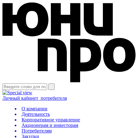
Личный кабинет
потребителя
О компании
Деятельность
Корпоративное управление
Акционерам и инвесторам
Потребителям
Закупки