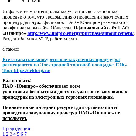
Информируем потенциальных участников закупочных
процедур о том, что уведомления о проведении закупочных
процедур для нужд филиалов ПАО «Юнипро» размещаются
на официальном сайте Общества:
Официальный сайт ПАО
«Юнипро»
http://www.unipro.energy/purchase/announcement/
.
Раздел «Закупки МТР, работ, услуг».
а также:
Все открытые конкурентные закупочные процедуры
размещаются на
Электронной торговой площадке ТЭК-
Торг
https://tektorg.ru/
Важно знать!
ПАО «Юнипро» обеспечивает всем
участникам бесплатный доступ к участию в закупочных
процедурах на электронных торговых площадках.
Никакие иные интернет ресурсы для организации и
проведения закупочных процедур ПАО «Юнипро»
не
использует.
Предыдущий
1
2
3
4
5
6
7