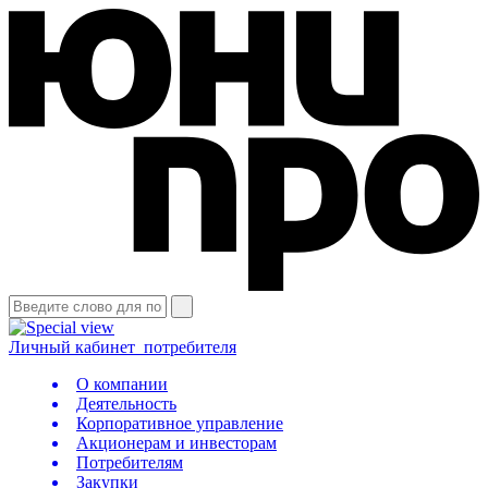
Личный кабинет
потребителя
О компании
Деятельность
Корпоративное управление
Акционерам и инвесторам
Потребителям
Закупки