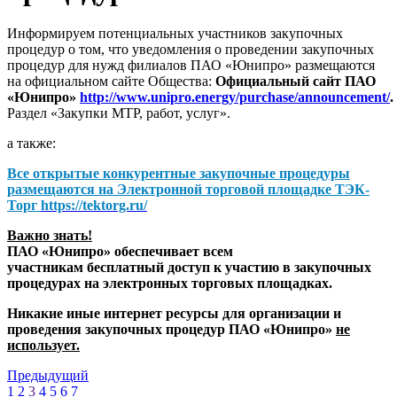
Информируем потенциальных участников закупочных
процедур о том, что уведомления о проведении закупочных
процедур для нужд филиалов ПАО «Юнипро» размещаются
на официальном сайте Общества:
Официальный сайт ПАО
«Юнипро»
http://www.unipro.energy/purchase/announcement/
.
Раздел «Закупки МТР, работ, услуг».
а также:
Все открытые конкурентные закупочные процедуры
размещаются на
Электронной торговой площадке ТЭК-
Торг
https://tektorg.ru/
Важно знать!
ПАО «Юнипро» обеспечивает всем
участникам бесплатный доступ к участию в закупочных
процедурах на электронных торговых площадках.
Никакие иные интернет ресурсы для организации и
проведения закупочных процедур ПАО «Юнипро»
не
использует.
Предыдущий
1
2
3
4
5
6
7