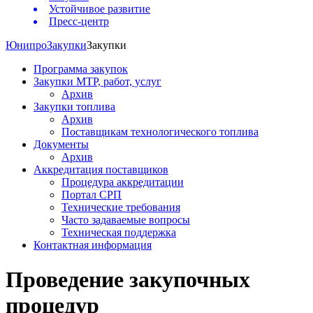
Устойчивое развитие
Пресс-центр
Юнипро
Закупки
Закупки
Программа закупок
Закупки МТР, работ, услуг
Архив
Закупки топлива
Архив
Поставщикам технологического топлива
Документы
Архив
Аккредитация поставщиков
Процедура аккредитации
Портал СРП
Технические требования
Часто задаваемые вопросы
Техническая поддержка
Контактная информация
Проведение закупочных
процедур