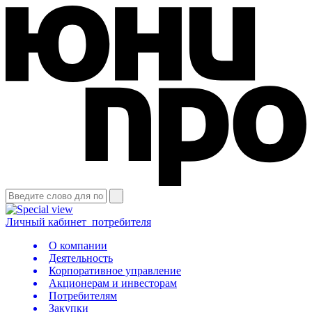
Личный кабинет
потребителя
О компании
Деятельность
Корпоративное управление
Акционерам и инвесторам
Потребителям
Закупки