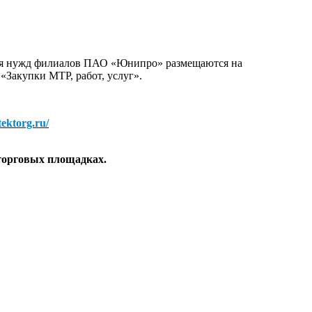
для нужд филиалов ПАО «Юнипро» размещаются на
 «Закупки МТР, работ, услуг».
/tektorg.ru/
торговых площадках.