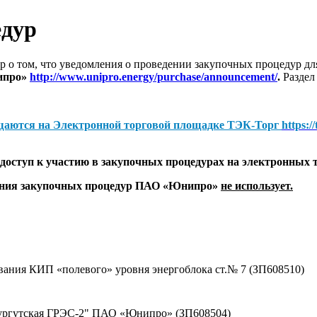
едур
 о том, что уведомления о проведении закупочных процедур 
ипро»
http://www.unipro.energy/purchase/announcement/
.
Раздел
щаются на
Электронной торговой площадке ТЭК-Торг
https:/
оступ к участию в закупочных процедурах на электронных 
дения закупочных процедур ПАО «Юнипро»
не использует.
вания КИП «полевого» уровня энергоблока ст.№ 7 (ЗП608510)
Сургутская ГРЭС-2" ПАО «Юнипро» (ЗП608504)