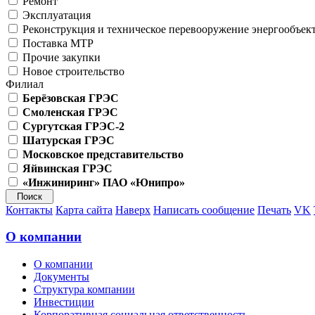
Ремонт
Эксплуатация
Реконструкция и техническое перевооружение энергообъек
Поставка МТР
Прочие закупки
Новое строительство
Филиал
Берёзовская ГРЭС
Смоленская ГРЭС
Сургутская ГРЭС-2
Шатурская ГРЭС
Московское представительство
Яйвинская ГРЭС
«Инжиниринг» ПАО «Юнипро»
Контакты
Карта сайта
Наверх
Написать сообщение
Печать
VK
О компании
О компании
Документы
Структура компании
Инвестиции
Корпоративная социальная ответственность