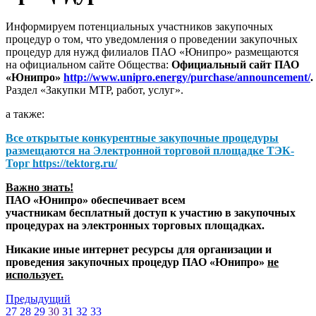
Информируем потенциальных участников закупочных
процедур о том, что уведомления о проведении закупочных
процедур для нужд филиалов ПАО «Юнипро» размещаются
на официальном сайте Общества:
Официальный сайт ПАО
«Юнипро»
http://www.unipro.energy/purchase/announcement/
.
Раздел «Закупки МТР, работ, услуг».
а также:
Все открытые конкурентные закупочные процедуры
размещаются на
Электронной торговой площадке ТЭК-
Торг
https://tektorg.ru/
Важно знать!
ПАО «Юнипро» обеспечивает всем
участникам бесплатный доступ к участию в закупочных
процедурах на электронных торговых площадках.
Никакие иные интернет ресурсы для организации и
проведения закупочных процедур ПАО «Юнипро»
не
использует.
Предыдущий
27
28
29
30
31
32
33