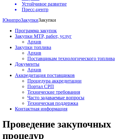
Устойчивое развитие
Пресс-центр
Юнипро
Закупки
Закупки
Программа закупок
Закупки МТР, работ, услуг
Архив
Закупки топлива
Архив
Поставщикам технологического топлива
Документы
Архив
Аккредитация поставщиков
Процедура аккредитации
Портал СРП
Технические требования
Часто задаваемые вопросы
Техническая поддержка
Контактная информация
Проведение закупочных
процедур