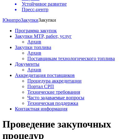
Устойчивое развитие
Пресс-центр
Юнипро
Закупки
Закупки
Программа закупок
Закупки МТР, работ, услуг
Архив
Закупки топлива
Архив
Поставщикам технологического топлива
Документы
Архив
Аккредитация поставщиков
Процедура аккредитации
Портал СРП
Технические требования
Часто задаваемые вопросы
Техническая поддержка
Контактная информация
Проведение закупочных
процедур