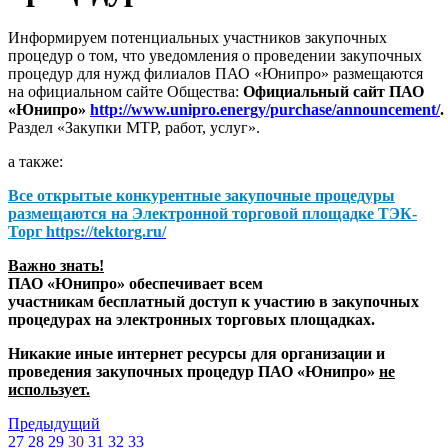
Информируем потенциальных участников закупочных
процедур о том, что уведомления о проведении закупочных
процедур для нужд филиалов ПАО «Юнипро» размещаются
на официальном сайте Общества:
Официальный сайт ПАО
«Юнипро»
http://www.unipro.energy/purchase/announcement/
.
Раздел «Закупки МТР, работ, услуг».
а также:
Все открытые конкурентные закупочные процедуры
размещаются на
Электронной торговой площадке ТЭК-
Торг
https://tektorg.ru/
Важно знать!
ПАО «Юнипро» обеспечивает всем
участникам бесплатный доступ к участию в закупочных
процедурах на электронных торговых площадках.
Никакие иные интернет ресурсы для организации и
проведения закупочных процедур ПАО «Юнипро»
не
использует.
Предыдущий
27
28
29
30
31
32
33