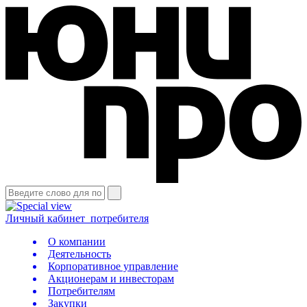
Личный кабинет
потребителя
О компании
Деятельность
Корпоративное управление
Акционерам и инвесторам
Потребителям
Закупки