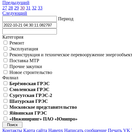
Предыдущий
27
28
29
30
31
32
33
Следующий
Период
Категория
Ремонт
Эксплуатация
Реконструкция и техническое перевооружение энергообъек
Поставка МТР
Прочие закупки
Новое строительство
Филиал
Берёзовская ГРЭС
Смоленская ГРЭС
Сургутская ГРЭС-2
Шатурская ГРЭС
Московское представительство
Яйвинская ГРЭС
«Инжиниринг» ПАО «Юнипро»
Контакты
Карта сайта
Наверх
Написать сообщение
Печать
VK