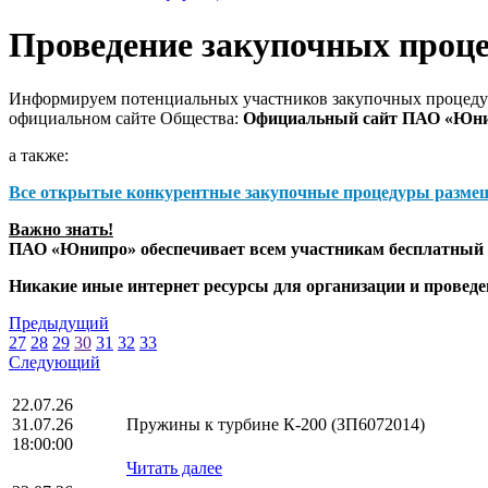
Проведение закупочных проц
Информируем потенциальных участников закупочных процедур
официальном сайте Общества:
Официальный сайт ПАО «Юн
а также:
Все открытые конкурентные закупочные процедуры разме
Важно знать!
ПАО «Юнипро» обеспечивает всем участникам бесплатный д
Никакие иные интернет ресурсы для организации и прове
Предыдущий
27
28
29
30
31
32
33
Следующий
22.07.26
31.07.26
Пружины к турбине К-200 (ЗП6072014)
18:00:00
Читать далее