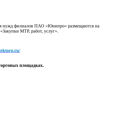
для нужд филиалов ПАО «Юнипро» размещаются на
 «Закупки МТР, работ, услуг».
/tektorg.ru/
торговых площадках.