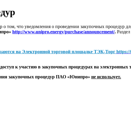
едур
 о том, что уведомления о проведении закупочных процедур 
ипро»
http://www.unipro.energy/purchase/announcement/
.
Раздел
щаются на
Электронной торговой площадке ТЭК-Торг
https:/
оступ к участию в закупочных процедурах на электронных 
дения закупочных процедур ПАО «Юнипро»
не использует.