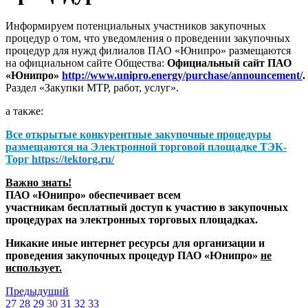
Информируем потенциальных участников закупочных
процедур о том, что уведомления о проведении закупочных
процедур для нужд филиалов ПАО «Юнипро» размещаются
на официальном сайте Общества:
Официальный сайт ПАО
«Юнипро»
http://www.unipro.energy/purchase/announcement/
.
Раздел «Закупки МТР, работ, услуг».
а также:
Все открытые конкурентные закупочные процедуры
размещаются на
Электронной торговой площадке ТЭК-
Торг
https://tektorg.ru/
Важно знать!
ПАО «Юнипро» обеспечивает всем
участникам бесплатный доступ к участию в закупочных
процедурах на электронных торговых площадках.
Никакие иные интернет ресурсы для организации и
проведения закупочных процедур ПАО «Юнипро»
не
использует.
Предыдущий
27
28
29
30
31
32
33