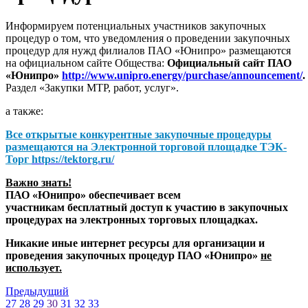
Информируем потенциальных участников закупочных
процедур о том, что уведомления о проведении закупочных
процедур для нужд филиалов ПАО «Юнипро» размещаются
на официальном сайте Общества:
Официальный сайт ПАО
«Юнипро»
http://www.unipro.energy/purchase/announcement/
.
Раздел «Закупки МТР, работ, услуг».
а также:
Все открытые конкурентные закупочные процедуры
размещаются на
Электронной торговой площадке ТЭК-
Торг
https://tektorg.ru/
Важно знать!
ПАО «Юнипро» обеспечивает всем
участникам бесплатный доступ к участию в закупочных
процедурах на электронных торговых площадках.
Никакие иные интернет ресурсы для организации и
проведения закупочных процедур ПАО «Юнипро»
не
использует.
Предыдущий
27
28
29
30
31
32
33