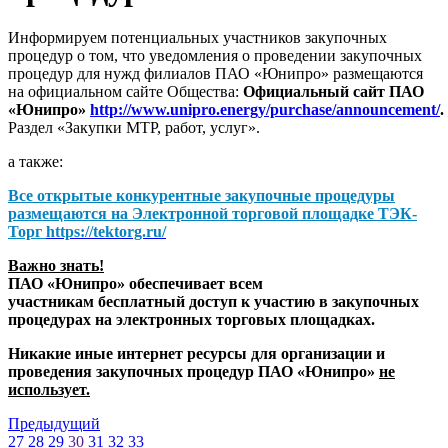
Информируем потенциальных участников закупочных
процедур о том, что уведомления о проведении закупочных
процедур для нужд филиалов ПАО «Юнипро» размещаются
на официальном сайте Общества:
Официальный сайт ПАО
«Юнипро»
http://www.unipro.energy/purchase/announcement/
.
Раздел «Закупки МТР, работ, услуг».
а также:
Все открытые конкурентные закупочные процедуры
размещаются на
Электронной торговой площадке ТЭК-
Торг
https://tektorg.ru/
Важно знать!
ПАО «Юнипро» обеспечивает всем
участникам бесплатный доступ к участию в закупочных
процедурах на электронных торговых площадках.
Никакие иные интернет ресурсы для организации и
проведения закупочных процедур ПАО «Юнипро»
не
использует.
Предыдущий
27
28
29
30
31
32
33