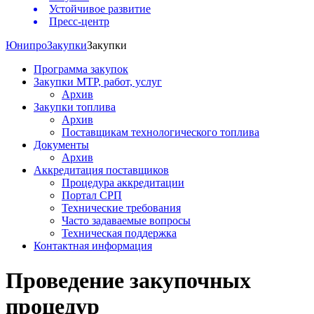
Устойчивое развитие
Пресс-центр
Юнипро
Закупки
Закупки
Программа закупок
Закупки МТР, работ, услуг
Архив
Закупки топлива
Архив
Поставщикам технологического топлива
Документы
Архив
Аккредитация поставщиков
Процедура аккредитации
Портал СРП
Технические требования
Часто задаваемые вопросы
Техническая поддержка
Контактная информация
Проведение закупочных
процедур