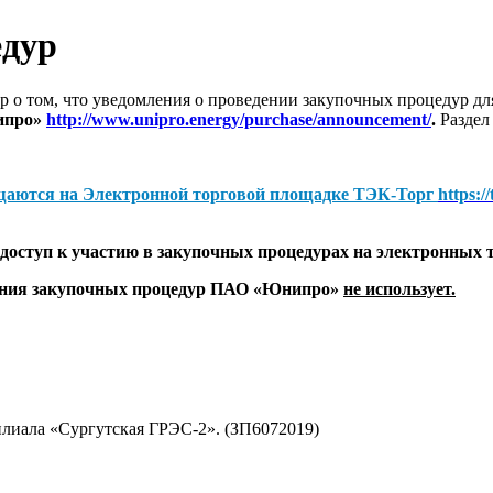
едур
 о том, что уведомления о проведении закупочных процедур 
ипро»
http://www.unipro.energy/purchase/announcement/
.
Раздел
щаются на
Электронной торговой площадке ТЭК-Торг
https:/
оступ к участию в закупочных процедурах на электронных 
дения закупочных процедур ПАО «Юнипро»
не использует.
лиала «Сургутская ГРЭС-2». (ЗП6072019)