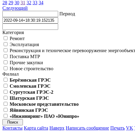
28
29
30
31
32
33
34
Следующий
Период
Категория
Ремонт
Эксплуатация
Реконструкция и техническое перевооружение энергообъек
Поставка МТР
Прочие закупки
Новое строительство
Филиал
Берёзовская ГРЭС
Смоленская ГРЭС
Сургутская ГРЭС-2
Шатурская ГРЭС
Московское представительство
Яйвинская ГРЭС
«Инжиниринг» ПАО «Юнипро»
Контакты
Карта сайта
Наверх
Написать сообщение
Печать
VK