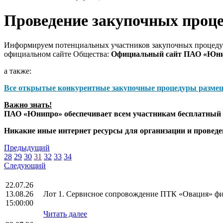
Проведение закупочных проц
Информируем потенциальных участников закупочных процедур
официальном сайте Общества:
Официальный сайт ПАО «Юн
а также:
Все открытые конкурентные закупочные процедуры разме
Важно знать!
ПАО «Юнипро» обеспечивает всем участникам бесплатный д
Никакие иные интернет ресурсы для организации и прове
Предыдущий
28
29
30
31
32
33
34
Следующий
22.07.26
13.08.26
Лот 1. Сервисное сопровождение ПТК «Овация» фи
15:00:00
Читать далее