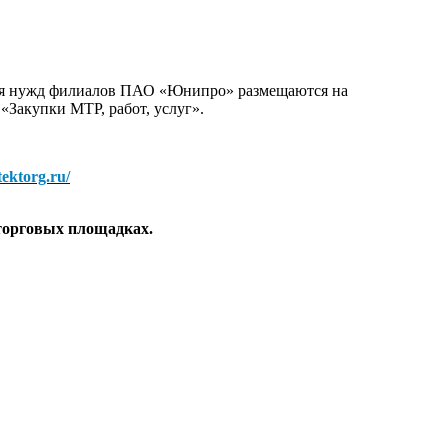
для нужд филиалов ПАО «Юнипро» размещаются на
 «Закупки МТР, работ, услуг».
/tektorg.ru/
торговых площадках.