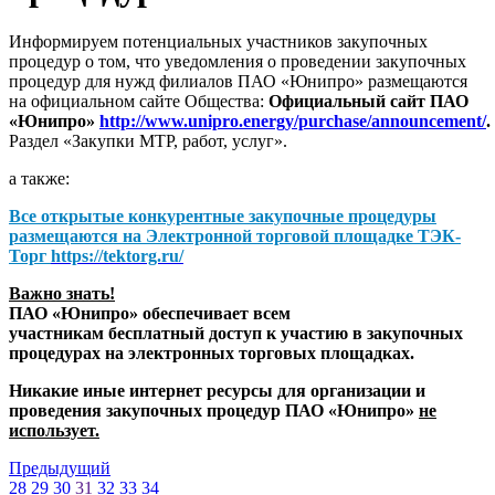
Информируем потенциальных участников закупочных
процедур о том, что уведомления о проведении закупочных
процедур для нужд филиалов ПАО «Юнипро» размещаются
на официальном сайте Общества:
Официальный сайт ПАО
«Юнипро»
http://www.unipro.energy/purchase/announcement/
.
Раздел «Закупки МТР, работ, услуг».
а также:
Все открытые конкурентные закупочные процедуры
размещаются на
Электронной торговой площадке ТЭК-
Торг
https://tektorg.ru/
Важно знать!
ПАО «Юнипро» обеспечивает всем
участникам бесплатный доступ к участию в закупочных
процедурах на электронных торговых площадках.
Никакие иные интернет ресурсы для организации и
проведения закупочных процедур ПАО «Юнипро»
не
использует.
Предыдущий
28
29
30
31
32
33
34