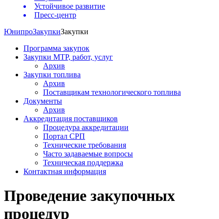
Устойчивое развитие
Пресс-центр
Юнипро
Закупки
Закупки
Программа закупок
Закупки МТР, работ, услуг
Архив
Закупки топлива
Архив
Поставщикам технологического топлива
Документы
Архив
Аккредитация поставщиков
Процедура аккредитации
Портал СРП
Технические требования
Часто задаваемые вопросы
Техническая поддержка
Контактная информация
Проведение закупочных
процедур