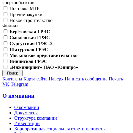
энергообъектов
Поставка МТР
Прочие закупки
Новое строительство
Филиал
Берёзовская ГРЭС
Смоленская ГРЭС
Сургутская ГРЭС-2
Шатурская ГРЭС
Московское представительство
Яйвинская ГРЭС
«Инжиниринг» ПАО «Юнипро»
Контакты
Карта сайта
Наверх
Написать сообщение
Печать
VK
Telegram
О компании
О компании
Документы
Структура компании
Инвестиции
Корпоративная социальная ответственность