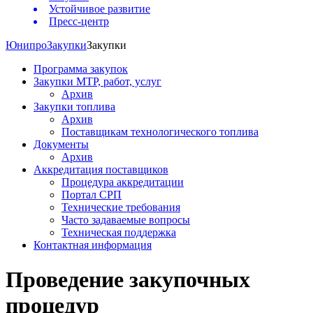
Устойчивое развитие
Пресс-центр
Юнипро
Закупки
Закупки
Программа закупок
Закупки МТР, работ, услуг
Архив
Закупки топлива
Архив
Поставщикам технологического топлива
Документы
Архив
Аккредитация поставщиков
Процедура аккредитации
Портал СРП
Технические требования
Часто задаваемые вопросы
Техническая поддержка
Контактная информация
Проведение закупочных
процедур