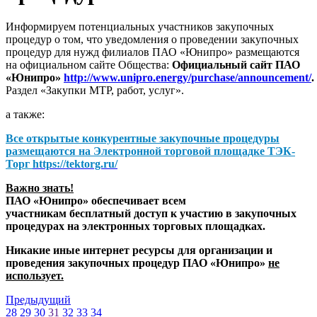
Информируем потенциальных участников закупочных
процедур о том, что уведомления о проведении закупочных
процедур для нужд филиалов ПАО «Юнипро» размещаются
на официальном сайте Общества:
Официальный сайт ПАО
«Юнипро»
http://www.unipro.energy/purchase/announcement/
.
Раздел «Закупки МТР, работ, услуг».
а также:
Все открытые конкурентные закупочные процедуры
размещаются на
Электронной торговой площадке ТЭК-
Торг
https://tektorg.ru/
Важно знать!
ПАО «Юнипро» обеспечивает всем
участникам бесплатный доступ к участию в закупочных
процедурах на электронных торговых площадках.
Никакие иные интернет ресурсы для организации и
проведения закупочных процедур ПАО «Юнипро»
не
использует.
Предыдущий
28
29
30
31
32
33
34